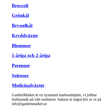
Broccoli
Grönkål
Brysselkål
Kryddväxter
Blommor
1-åriga och 2-åriga
Perenner
Solrosor
Medicinalväxter
GardenMarket är en nystartad marknadsplats, vi jobbar
fortfarande på vårt sortiment. Saknar ni något hör av er på
info@gardenmarket.se