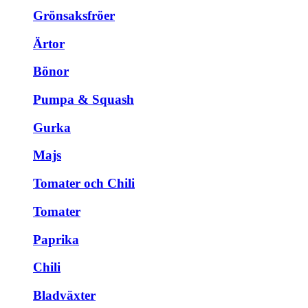
Grönsaksfröer
Ärtor
Bönor
Pumpa & Squash
Gurka
Majs
Tomater och Chili
Tomater
Paprika
Chili
Bladväxter