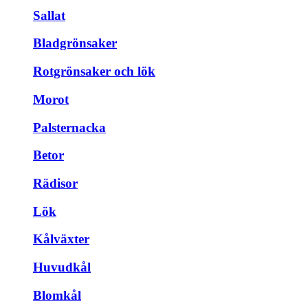
Sallat
Bladgrönsaker
Rotgrönsaker och lök
Morot
Palsternacka
Betor
Rädisor
Lök
Kålväxter
Huvudkål
Blomkål