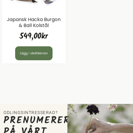
Japansk Hacka Burgon
& Ball Kolstål
549,00
kr
Lägg i skottkärran
ODLINGSINTRESSERAD?
PRENUMERERA
PÅ VÅRT