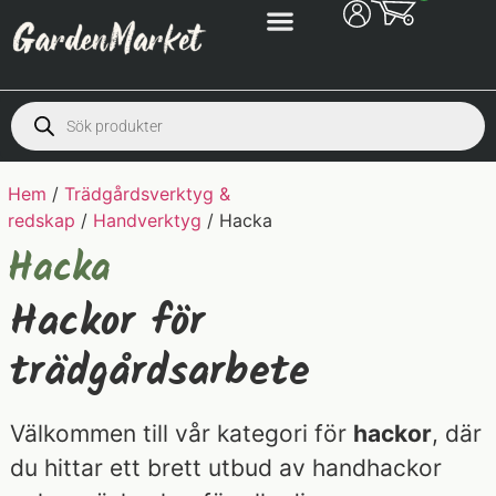
Hem
/
Trädgårdsverktyg &
redskap
/
Handverktyg
/ Hacka
Hacka
Hackor för
trädgårdsarbete
Välkommen till vår kategori för
hackor
, där
du hittar ett brett utbud av handhackor