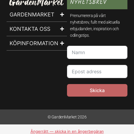
NYHETSBREV
GARDENMARKET
Prenumerera på vårt
nyhetsbrev, fullt med aktuella
KONTAKTA OSS
erbjudanden, inspiration och
odlingstips.
KÖPINFORMATION
Skicka
© GardenMarket 2026
Ångerrätt — skicka in en ångerbegäran