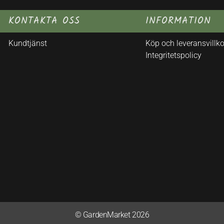
KONTAKTA OSS
INFORMATION
Kundtjänst
Köp och leveransvillko
Integritetspolicy
© GardenMarket 2026