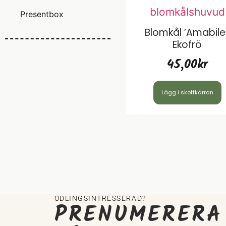
Presentbox
Blomkål ’Amabile’
Ekofrö
45,00
kr
Lägg i skottkärran
ODLINGSINTRESSERAD?
PRENUMERERA