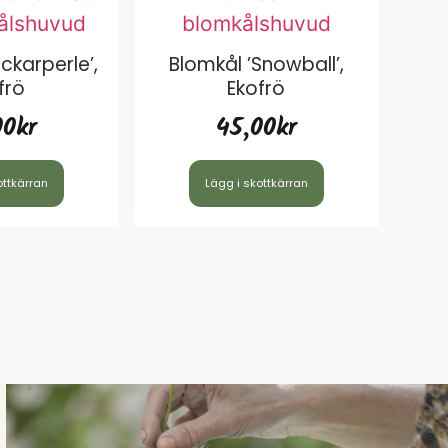
ckarperle’,
Blomkål ’Snowball’,
frö
Ekofrö
00
kr
45,00
kr
ottkärran
Lägg i skottkärran