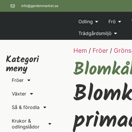
info@gardenmarket.se
Odling
Frö
Trädgårdsmiljö
Hem
/
Fröer
/
Gröns
Kategori
Blomkå
meny
Blomk
Fröer
Växter
prima
Så & förodla
Krukor &
odlingslådor