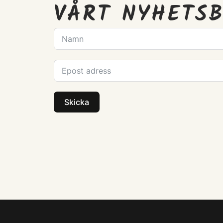
VÅRT NYHETS
Skicka