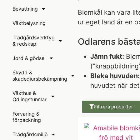
Bevattning
Blomkål kan vara lit
ur eget land är en o
Växtbelysning
Trädgårdsverktyg
Odlarens bästa
& redskap
Jämn fukt:
Blomk
Jord & gödsel
(”knappbildning
Skydd &
Bleka huvuden:
skadedjursbekämpning
huvudet när det 
Växthus &
Odlingstunnlar
Filtrera produkter
Förvaring &
förpackning
Trädgårdsmiljö