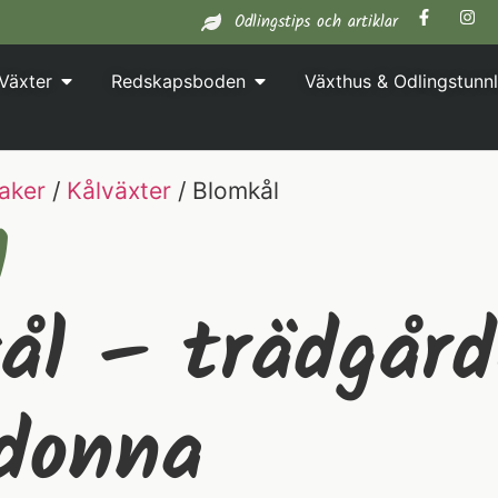
Odlingstips och artiklar
Växter
Redskapsboden
Växthus & Odlingstunnl
aker
/
Kålväxter
/ Blomkål
l
ål – trädgår
donna