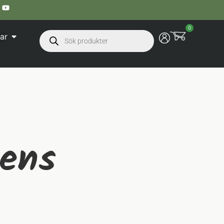
0
ar
dens