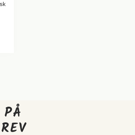
isk
 PÅ
BREV