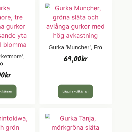
Gurka ’Muncher’, Frö
69,00
kr
rketmore’,
rö
00
kr
ottkärran
Lägg i skottkärran