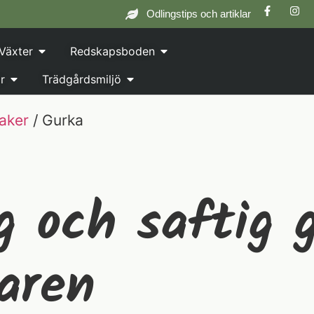
Odlingstips och artiklar
Växter
Redskapsboden
r
Trädgårdsmiljö
aker
/ Gurka
g och saftig 
aren