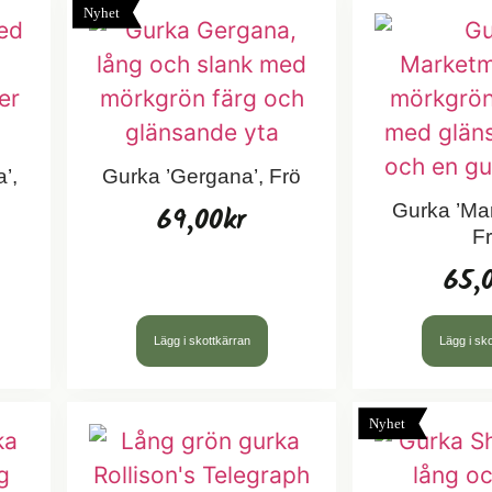
Nyhet
’,
Gurka ’Gergana’, Frö
69,00
kr
Gurka ’Ma
F
65,
Lägg i skottkärran
Lägg i sk
Nyhet