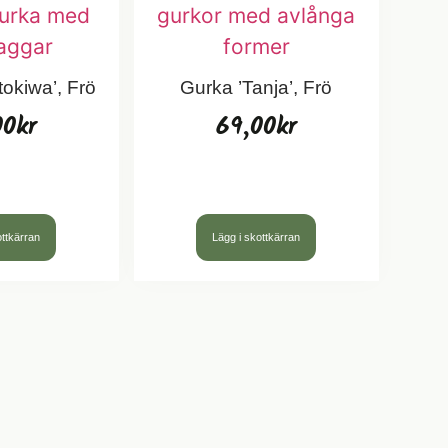
tokiwa’, Frö
Gurka ’Tanja’, Frö
00
kr
69,00
kr
ottkärran
Lägg i skottkärran