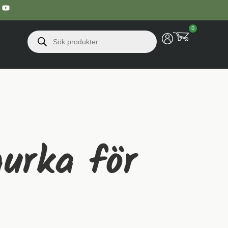
0
gurka för