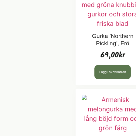
Gurka ’Northern
Pickling’, Frö
69,00
kr
Lägg i skottkärran