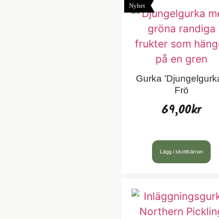
Nyhet
Gurka ’Djungelgurka
Frö
69,00
kr
Lägg i skottkärran