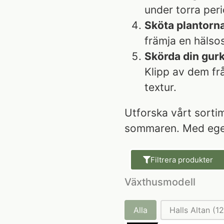
under torra perio
Sköta plantorna
främja en hälsos
Skörda din gurk
Klipp av dem fr
textur.
Utforska vårt sortim
sommaren. Med egen 
Filtrera produkter
Växthusmodell
Växthusmodell
Alla
Halls Altan
(12