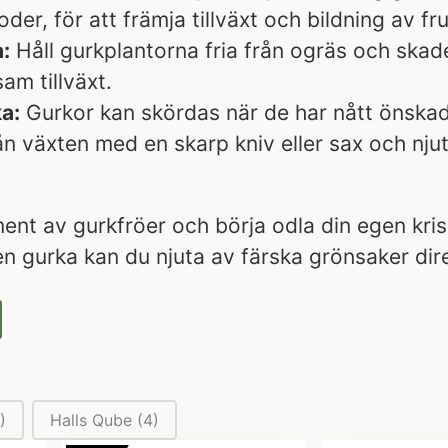
der, för att främja tillväxt och bildning av fru
:
Håll gurkplantorna fria från ogräs och skad
am tillväxt.
a:
Gurkor kan skördas när de har nått önskad 
ån växten med en skarp kniv eller sax och nj
ent av gurkfröer och börja odla din egen kris
gurka kan du njuta av färska grönsaker dire
)
Halls Qube
(4)