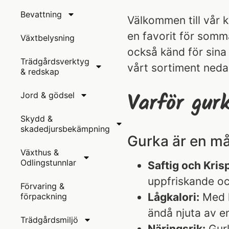
Bevattning
Välkommen till vår 
en favorit för somm
Växtbelysning
också känd för sina
Trädgårdsverktyg
vårt sortiment neda
& redskap
Varför gur
Jord & gödsel
Skydd &
skadedjursbekämpning
Gurka är en m
Växthus &
Odlingstunnlar
Saftig och Krisp
uppfriskande oc
Förvaring &
Lågkalori:
Med lå
förpackning
ändå njuta av e
Trädgårdsmiljö
Näringsrik:
Gurk