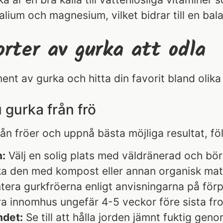
lium och magnesium, vilket bidrar till en bal
orter av gurka att odla
ent av gurka och hitta din favorit bland olika 
 gurka från frö
rån fröer och uppnå bästa möjliga resultat, fö
:
Välj en solig plats med väldränerad och bör
ka den med kompost eller annan organisk mater
tera gurkfröerna enligt anvisningarna på förp
vera innomhus ungefär 4-5 veckor före sista fr
ndet:
Se till att hålla jorden jämnt fuktig gen