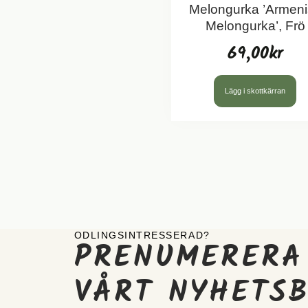
Melongurka ’Armen
Melongurka’, Frö
69,00
kr
Lägg i skottkärran
ODLINGSINTRESSERAD?
PRENUMERERA
VÅRT NYHETS