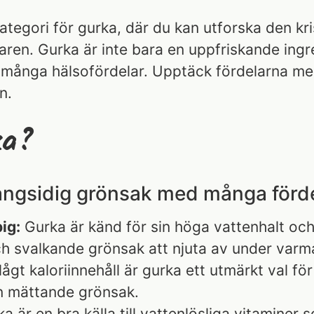
kategori för gurka, där du kan utforska den k
aren. Gurka är inte bara en uppfriskande ingr
 många hälsofördelar. Upptäck fördelarna med 
n.
ka?
ångsidig grönsak med många förde
ig:
Gurka är känd för sin höga vattenhalt och k
h svalkande grönsak att njuta av under var
gt kaloriinnehåll är gurka ett utmärkt val för
n mättande grönsak.
a är en bra källa till vattenlösliga vitaminer