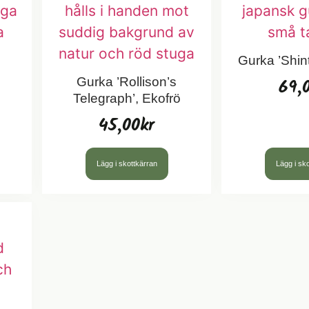
Gurka ’Shin
69,
Gurka ’Rollison’s
Telegraph’, Ekofrö
45,00
kr
Lägg i skottkärran
Lägg i sk