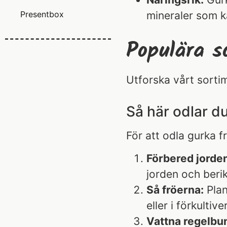
Presentbox
mineraler som ka
Populära s
Utforska vårt sortim
Så här odlar du
För att odla gurka f
Förbered jorden
jorden och beri
Så fröerna:
Plan
eller i förkulti
Vattna regelbu