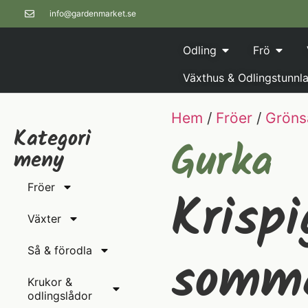
info@gardenmarket.se
Odling
Frö
Växthus & Odlingstunnla
Hem
/
Fröer
/
Gröns
Kategori
Gurka
meny
Krispi
Fröer
Växter
somm
Så & förodla
Krukor &
odlingslådor