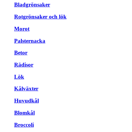
Bladgrönsaker
Rotgrönsaker och lök
Morot
Palsternacka
Betor
Rädisor
Lök
Kålväxter
Huvudkål
Blomkål
Broccoli