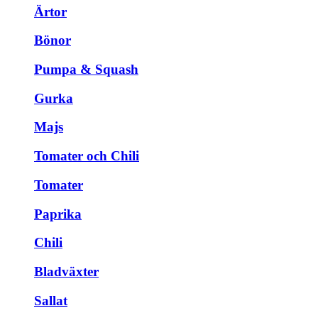
Ärtor
Bönor
Pumpa & Squash
Gurka
Majs
Tomater och Chili
Tomater
Paprika
Chili
Bladväxter
Sallat