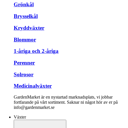
Grönkål
Brysselkål
Kryddväxter
Blommor
1-åriga och 2-åriga
Perenner
Solrosor
Medicinalväxter
GardenMarket är en nystartad marknadsplats, vi jobbar
fortfarande på vårt sortiment. Saknar ni något hör av er på
info@gardenmarket.se
Växter