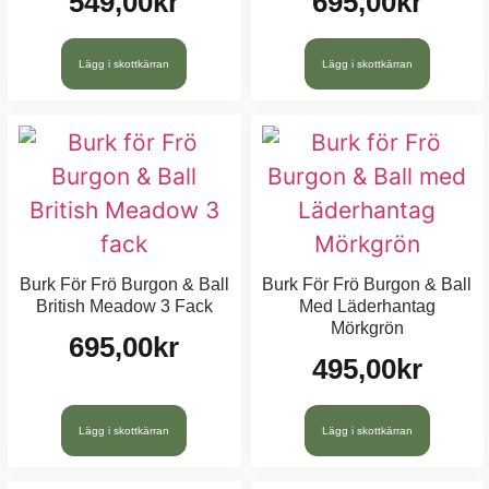
549,00
kr
695,00
kr
Lägg i skottkärran
Lägg i skottkärran
Burk För Frö Burgon & Ball
Burk För Frö Burgon & Ball
British Meadow 3 Fack
Med Läderhantag
Mörkgrön
695,00
kr
495,00
kr
Lägg i skottkärran
Lägg i skottkärran