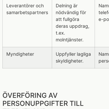
Leverantörer och
Delning är
Nam
samarbetspartners
nödvändig för
tele
att fullgöra
e-po
deras uppdrag,
t.ex.
molntjänster.
Myndigheter
Uppfyller lagliga
Namn
skyldigheter.
per
ÖVERFÖRING AV
PERSONUPPGIFTER TILL