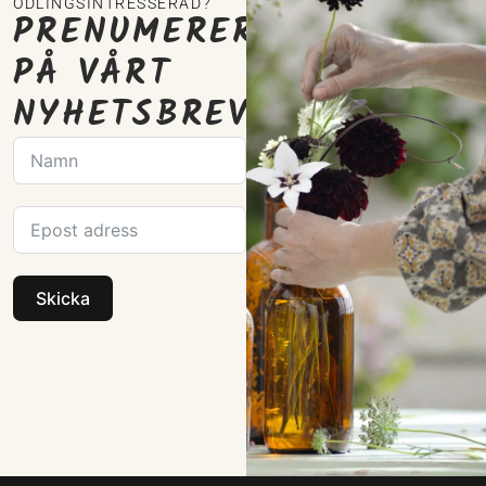
ODLINGSINTRESSERAD?
PRENUMERERA
PÅ VÅRT
NYHETSBREV
Skicka