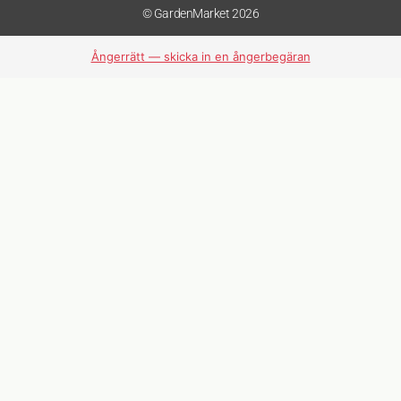
© GardenMarket 2026
Ångerrätt — skicka in en ångerbegäran