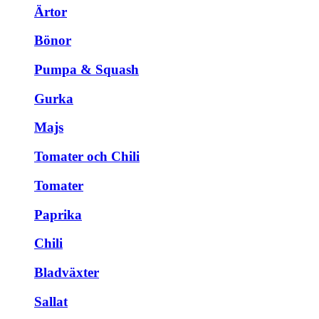
Ärtor
Bönor
Pumpa & Squash
Gurka
Majs
Tomater och Chili
Tomater
Paprika
Chili
Bladväxter
Sallat