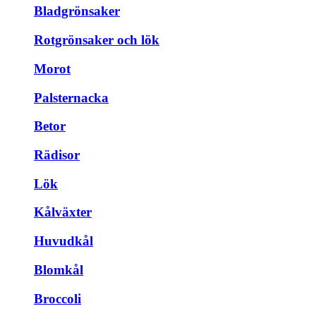
Bladgrönsaker
Rotgrönsaker och lök
Morot
Palsternacka
Betor
Rädisor
Lök
Kålväxter
Huvudkål
Blomkål
Broccoli