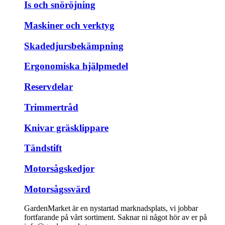
Is och snöröjning
Maskiner och verktyg
Skadedjursbekämpning
Ergonomiska hjälpmedel
Reservdelar
Trimmertråd
Knivar gräsklippare
Tändstift
Motorsågskedjor
Motorsågssvärd
GardenMarket är en nystartad marknadsplats, vi jobbar
fortfarande på vårt sortiment. Saknar ni något hör av er på