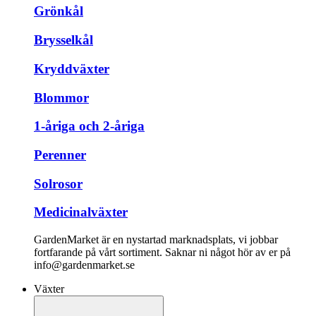
Grönkål
Brysselkål
Kryddväxter
Blommor
1-åriga och 2-åriga
Perenner
Solrosor
Medicinalväxter
GardenMarket är en nystartad marknadsplats, vi jobbar
fortfarande på vårt sortiment. Saknar ni något hör av er på
info@gardenmarket.se
Växter