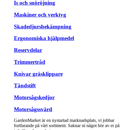
Is och snöröjning
Maskiner och verktyg
Skadedjursbekämpning
Ergonomiska hjälpmedel
Reservdelar
Trimmertråd
Knivar gräsklippare
Tändstift
Motorsågskedjor
Motorsågssvärd
GardenMarket är en nystartad marknadsplats, vi jobbar
fortfarande på vårt sortiment. Saknar ni något hör av er på