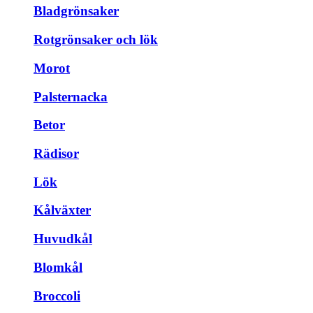
Bladgrönsaker
Rotgrönsaker och lök
Morot
Palsternacka
Betor
Rädisor
Lök
Kålväxter
Huvudkål
Blomkål
Broccoli