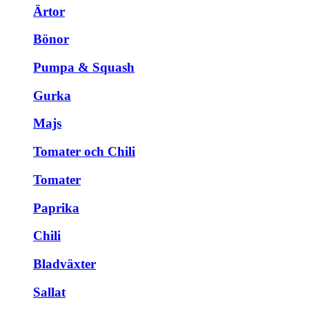
Ärtor
Bönor
Pumpa & Squash
Gurka
Majs
Tomater och Chili
Tomater
Paprika
Chili
Bladväxter
Sallat