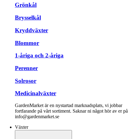
Grönkål
Brysselkål
Kryddväxter
Blommor
1-åriga och 2-åriga
Perenner
Solrosor
Medicinalväxter
GardenMarket är en nystartad marknadsplats, vi jobbar
fortfarande på vårt sortiment. Saknar ni något hör av er på
info@gardenmarket.se
Växter