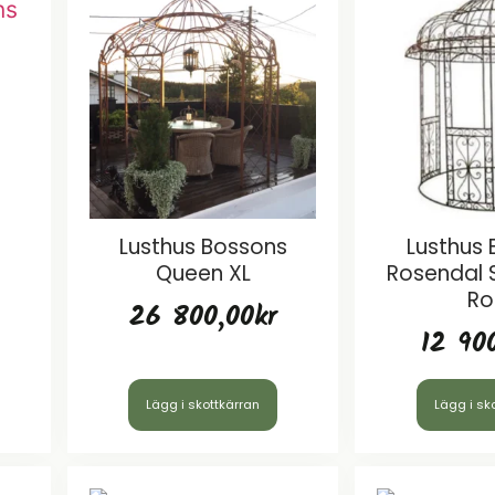
Lusthus Bossons
Lusthus
Queen XL
Rosendal 
Ro
26 800,00
kr
12 90
Lägg i skottkärran
Lägg i sk