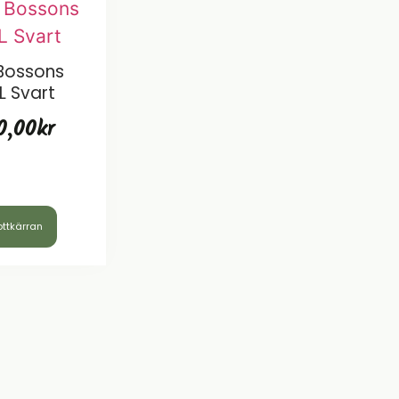
 Bossons
L Svart
0,00
kr
ottkärran