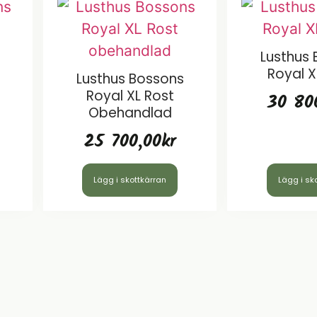
Lusthus
Royal X
Lusthus Bossons
Royal XL Rost
30 80
Obehandlad
25 700,00
kr
Lägg i skottkärran
Lägg i sk