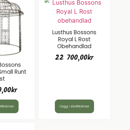
Lusthus Bossons
Royal L Rost
Obehandlad
22 700,00
kr
 Bossons
Small Runt
st
0,00
kr
ottkärran
Lägg i skottkärran