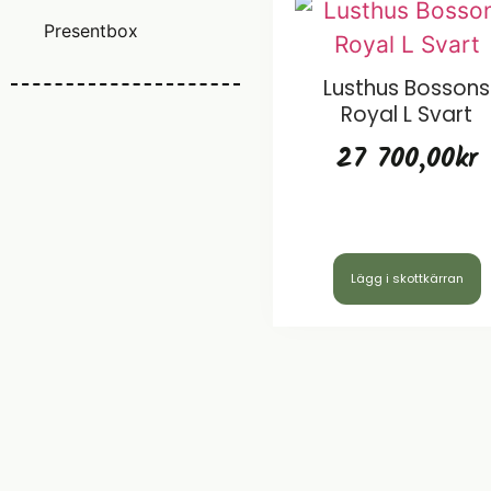
Presentbox
Lusthus Bossons
Royal L Svart
27 700,00
kr
Lägg i skottkärran