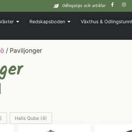
Odlingstips och artiklar
Växter
Redskapsboden
Växthus & Odlingstunnl
jö
/ Paviljonger
nger
)
Halls Qube
(4)