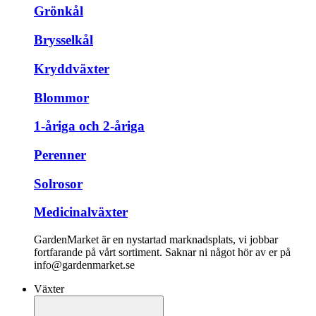
Grönkål
Brysselkål
Kryddväxter
Blommor
1-åriga och 2-åriga
Perenner
Solrosor
Medicinalväxter
GardenMarket är en nystartad marknadsplats, vi jobbar
fortfarande på vårt sortiment. Saknar ni något hör av er på
info@gardenmarket.se
Växter