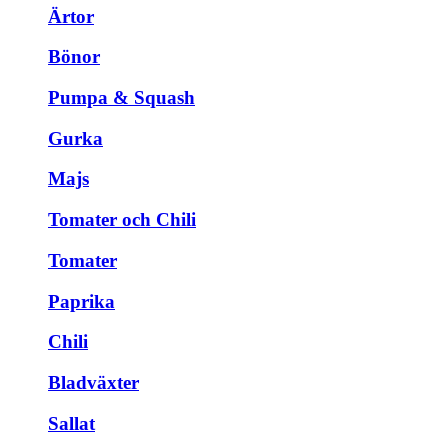
Ärtor
Bönor
Pumpa & Squash
Gurka
Majs
Tomater och Chili
Tomater
Paprika
Chili
Bladväxter
Sallat