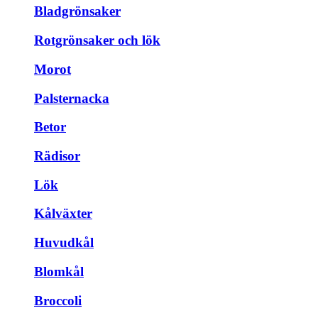
Bladgrönsaker
Rotgrönsaker och lök
Morot
Palsternacka
Betor
Rädisor
Lök
Kålväxter
Huvudkål
Blomkål
Broccoli