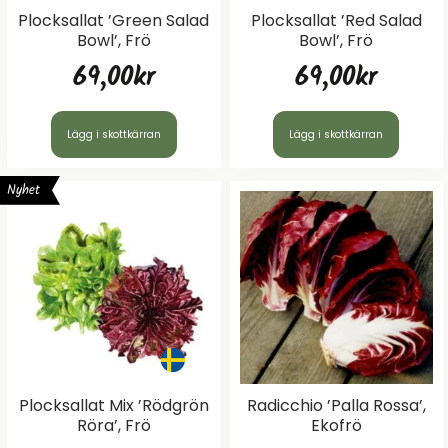
Plocksallat ’Green Salad
Plocksallat ’Red Salad
Bowl’, Frö
Bowl’, Frö
69,00
kr
69,00
kr
Lägg i skottkärran
Lägg i skottkärran
Nyhet
Plocksallat Mix ’Rödgrön
Radicchio ’Palla Rossa’,
Röra’, Frö
Ekofrö