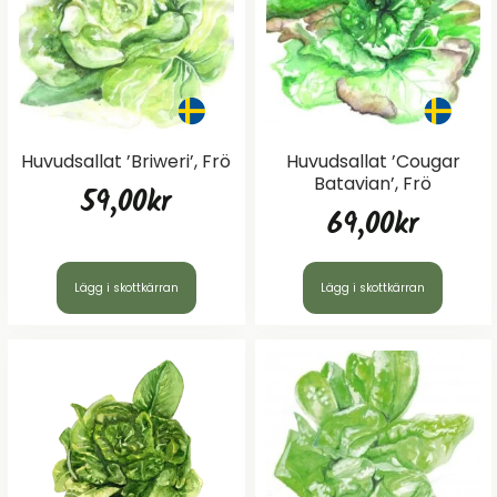
Huvudsallat ’Briweri’, Frö
Huvudsallat ’Cougar
Batavian’, Frö
59,00
kr
69,00
kr
Lägg i skottkärran
Lägg i skottkärran