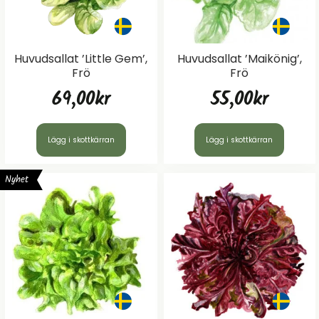
Huvudsallat ’Little Gem’,
Huvudsallat ’Maikönig’,
Frö
Frö
69,00
kr
55,00
kr
Lägg i skottkärran
Lägg i skottkärran
Nyhet