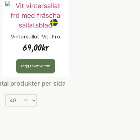
Vintersallat ’Vit’, Frö
69,00
kr
Lägg i skottkärran
tal produkter per sida
Antal produkter per sida