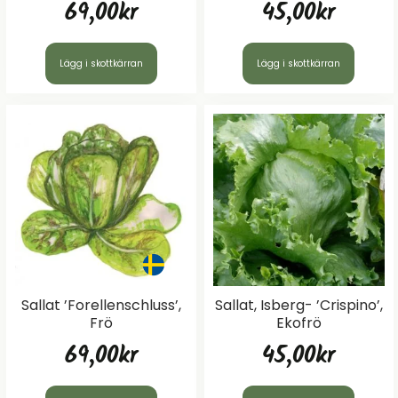
69,00
kr
45,00
kr
Lägg i skottkärran
Lägg i skottkärran
Sallat ’Forellenschluss’,
Sallat, Isberg- ’Crispino’,
Frö
Ekofrö
69,00
kr
45,00
kr