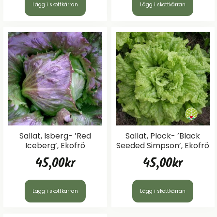
Lägg i skottkärran
Lägg i skottkärran
Sallat, Isberg- ’Red
Sallat, Plock- ’Black
Iceberg’, Ekofrö
Seeded Simpson’, Ekofrö
45,00
kr
45,00
kr
Lägg i skottkärran
Lägg i skottkärran