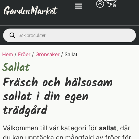
Hem
/
Fröer
/
Grönsaker
/ Sallat
Sallat
Fräsch och hälsosam
sallat i din egen
trädgård
Välkommen till vår kategori för
sallat
, där
du kan upptäcka en mångfald av fröer för