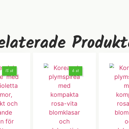
elaterade Produkt
15 st
6 st