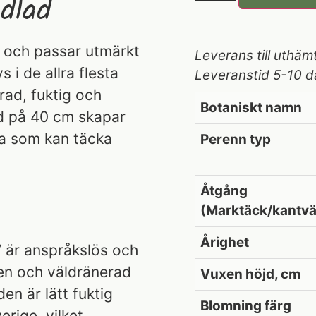
dlad
g och passar utmärkt
Leverans till uthäm
s i de allra flesta
Leveranstid 5-10 d
rad, fuktig och
Botaniskt namn
nd på 40 cm skapar
ka som kan täcka
Perenn typ
Åtgång
(Marktäck/kantvä
Årighet
’ är anspråkslös och
gen och väldränerad
Vuxen höjd, cm
rden är lätt fuktig
Blomning färg
erige, vilket