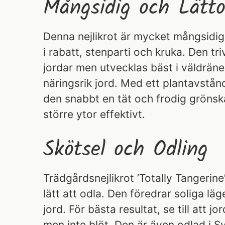
Mångsidig och Lätto
Denna nejlikrot är mycket mångsidi
i rabatt, stenparti och kruka. Den triv
jordar men utvecklas bäst i väldräne
näringsrik jord. Med ett plantavstå
den snabbt en tät och frodig gröns
större ytor effektivt.
Skötsel och Odling
Trädgårdsnejlikrot ’Totally Tangerine
lätt att odla. Den föredrar soliga lä
jord. För bästa resultat, se till att jo
men inte blöt. Den är även odlad i Sv