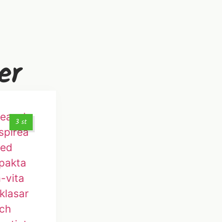
er
3 st