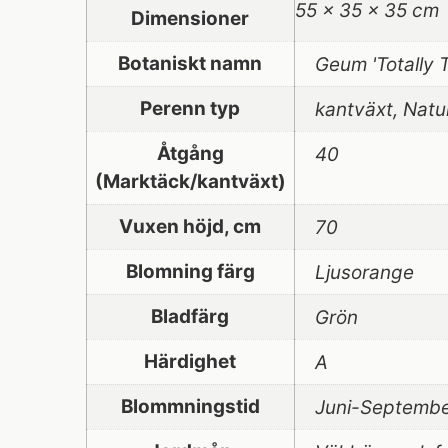
55 × 35 × 35 cm
Dimensioner
Botaniskt namn
Geum 'Totally 
Perenn typ
kantväxt, Natur
Åtgång
40
(Marktäck/kantväxt)
Vuxen höjd, cm
70
Blomning färg
Ljusorange
Bladfärg
Grön
Härdighet
A
Blommningstid
Juni-Septemb