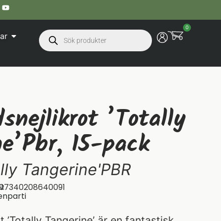
0
ar
snejlikrot ’Totally
ne’Pbr, 15-pack
lly Tangerine'PBR
N:
07340208640091
enparti
 ’Totally Tangerine’ är en fantastisk