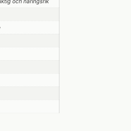
ktig och näringsrik
e