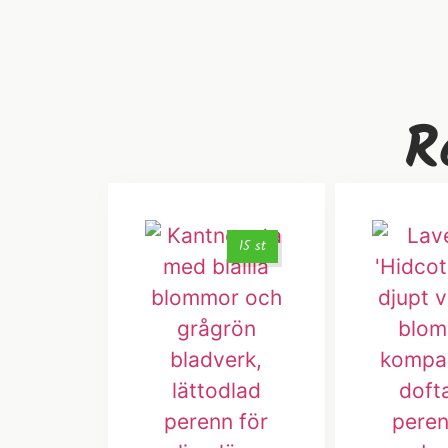
R
15 st