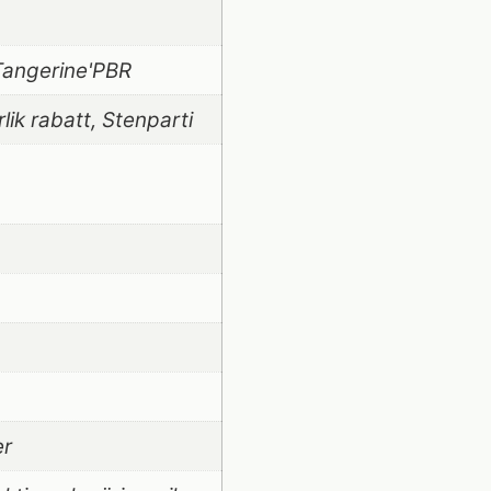
Tangerine'PBR
lik rabatt, Stenparti
er