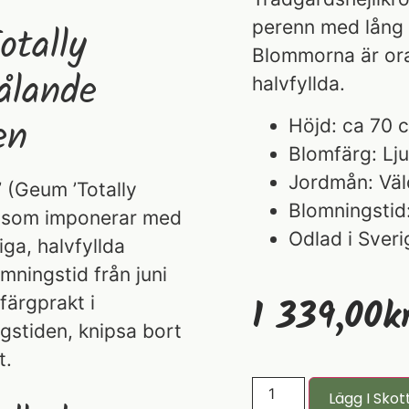
perenn med lång 
otally
Blommorna är ora
ålande
halvfyllda.
en
Höjd: ca 70 
Blomfärg: Lj
Jordmån: Väl
’ (Geum ’Totally
Blomningstid
nn som imponerar med
Odlad i Sveri
ga, halvfyllda
mningstid från juni
1 339,00
K
 färgprakt i
gstiden, knipsa bort
t.
Lägg I Skot