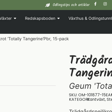
Odlingstips och artiklar
Växter
Redskapsboden
Växthus & Odlingstunnl
rot ’Totally Tangerine’Pbr, 15-pack
Trädgård
Tangeri
Geum 'Tota
SKU: OM-101877-15
EA
KATEGORI:
Kantväxt
,
St
Trädgårdsnejlikrot