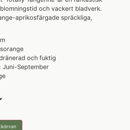
blomningstid och vackert bladverk.
nge-aprikosfärgade spräckliga,
cm
usorange
dränerad och fuktig
: Juni-September
ge
r
tkärran