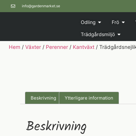
info@gardenmarket.se
Odling
Frö
Trädgårdsmiljö
Hem
/
Växter
/
Perenner
/
Kantväxt
/ Trädgårdsnejlik
Beskrivning
Ytterligare information
Beskrivning