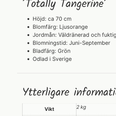
’Totally Tangerine’
Höjd: ca 70 cm
Blomfärg: Ljusorange
Jordmån: Väldränerad och fukti
Blomningstid: Juni-September
Bladfärg: Grön
Odlad i Sverige
Ytterligare informat
2 kg
Vikt