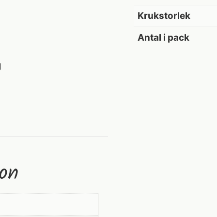
Krukstorlek
Antal i pack
g
ion