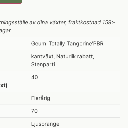
tningsställe av dina växter, fraktkostnad 159:-
agar
Geum 'Totally Tangerine'PBR
kantväxt, Naturlik rabatt,
Stenparti
40
xt)
Flerårig
70
Ljusorange