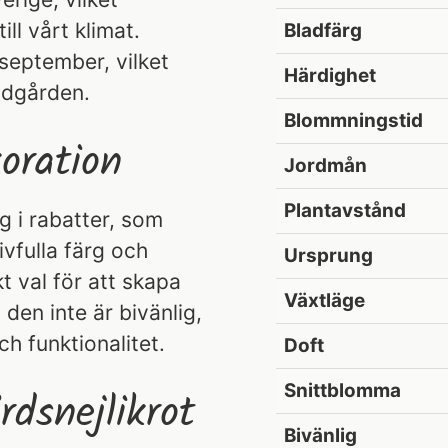
ill vårt klimat.
Bladfärg
 september, vilket
Härdighet
rädgården.
Blommningstid
oration
Jordmån
Plantavstånd
g i rabatter, som
ivfulla färg och
Ursprung
t val för att skapa
Växtläge
 den inte är bivänlig,
 funktionalitet.
Doft
Snittblomma
dsnejlikrot
Bivänlig