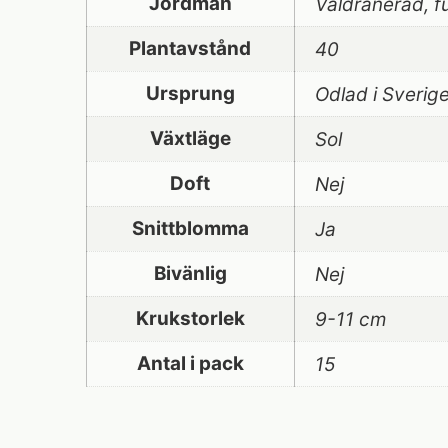
Jordmån
Väldränerad, fu
Plantavstånd
40
Ursprung
Odlad i Sverig
Växtläge
Sol
Doft
Nej
Snittblomma
Ja
Bivänlig
Nej
Krukstorlek
9-11 cm
Antal i pack
15