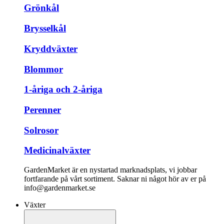
Grönkål
Brysselkål
Kryddväxter
Blommor
1-åriga och 2-åriga
Perenner
Solrosor
Medicinalväxter
GardenMarket är en nystartad marknadsplats, vi jobbar
fortfarande på vårt sortiment. Saknar ni något hör av er på
info@gardenmarket.se
Växter