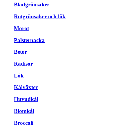
Bladgrönsaker
Rotgrönsaker och lök
Morot
Palsternacka
Betor
Rädisor
Lök
Kålväxter
Huvudkål
Blomkål
Broccoli