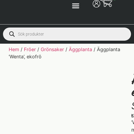
Hem
/
Fröer
/
Grönsaker
/
Äggplanta
/ Äggplanta
’Wenta’, ekofrö
K
S
’
m