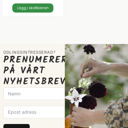
Lägg i skottkärran
ODLINGSINTRESSERAD?
PRENUMERERA
PÅ VÅRT
NYHETSBREV