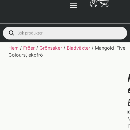
Hem
/
Fröer
/
Grönsaker
/
Bladväxter
/ Mangold ’Five
Colours’, ekofrö
K
S
M
’