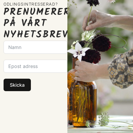
ODLINGSINTRESSERAD?
PRENUMERERA
PÅ VÅRT
NYHETSBREV
Skicka