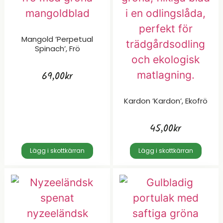
Mangold ’Perpetual
Spinach’, Frö
69,00
kr
Kardon ’Kardon’, Ekofrö
45,00
kr
Lägg i skottkärran
Lägg i skottkärran