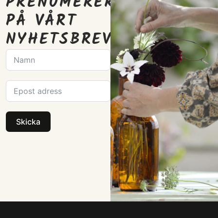
PRENUMERERA
PÅ VÅRT
NYHETSBREV
Skicka