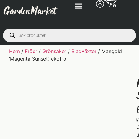
Hem
/
Fröer
/
Grönsaker
/
Bladväxter
/ Mangold
’Magenta Sunset’, ekofrö
K
S
D
u