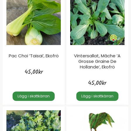
Pac Choi ’Taisai’, Ekofrö
Vintersallat, Mâche ’A
Grosse Graine De
Hollande’, Ekofrö
45,00
kr
45,00
kr
Lägg i skottkärran
Lägg i skottkärran