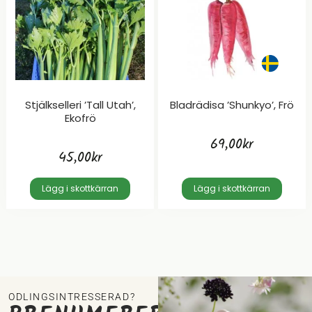
Stjälkselleri ’Tall Utah’,
Bladrädisa ’Shunkyo’, Frö
Ekofrö
69,00
kr
45,00
kr
Lägg i skottkärran
Lägg i skottkärran
ODLINGSINTRESSERAD?