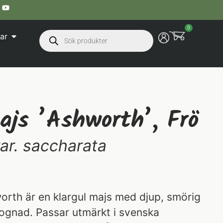
0
ar
ajs ’Ashworth’, Frö
ar. saccharata
rth är en klargul majs med djup, smörig
ognad. Passar utmärkt i svenska