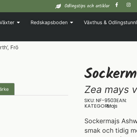
Odlingstips och artiklar
Växter
Redskapsboden
Växthus & Odlingstunnl
th’, Frö
Sockerm
Zea mays v
ärke
SKU: NF-9503
EAN:
KATEGORI:
Majs
Sockermajs Ashwo
smak och tidig m