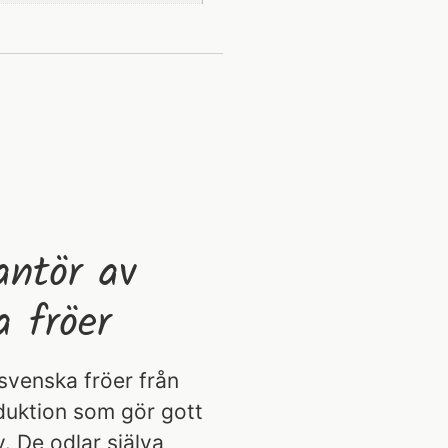
antör av
a fröer
svenska fröer från
duktion som gör gott
. De odlar själva