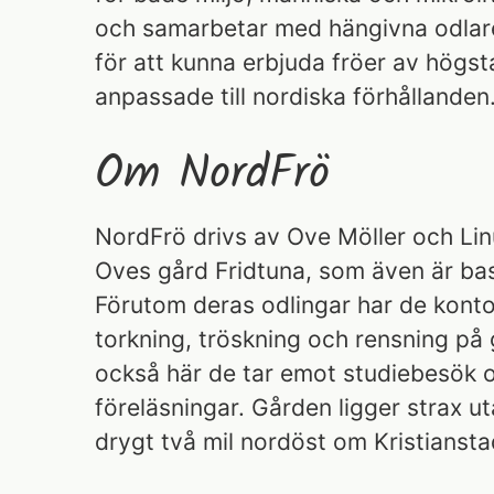
och samarbetar med hängivna odlare
för att kunna erbjuda fröer av högsta
anpassade till nordiska förhållanden
Om NordFrö
NordFrö drivs av Ove Möller och Lin
Oves gård Fridtuna, som även är ba
Förutom deras odlingar har de kont
torkning, tröskning och rensning på 
också här de tar emot studiebesök o
föreläsningar. Gården ligger strax ut
drygt två mil nordöst om Kristiansta