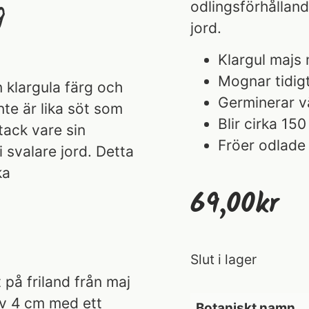
g
odlingsförhålland
jord.
Klargul majs
Mognar tidig
 klargula färg och
Germinerar vä
te är lika söt som
Blir cirka 15
tack vare sin
Fröer odlade 
 svalare jord. Detta
ka
69,00
Kr
Slut i lager
t på friland från maj
 av 4 cm med ett
Botaniskt namn