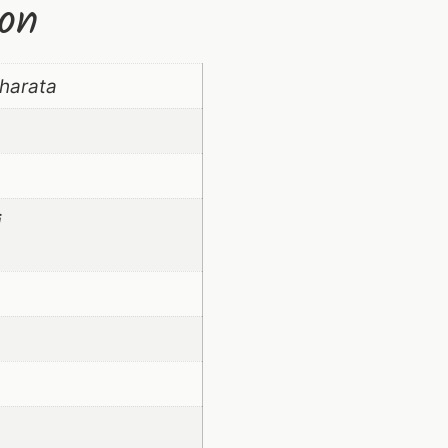
ion
harata
i