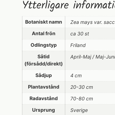
Ytterligare informat
Botaniskt namn
Zea mays var. sacc
Antal frön
ca 30 st
Odlingstyp
Friland
Såtid
April-Maj / Maj-Jun
(försådd/direkt)
Sådjup
4 cm
Plantavstånd
20-30 cm
Radavstånd
70-80 cm
Ursprung
Sverige