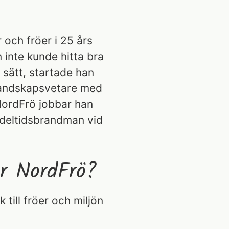
och fröer i 25 års
n inte kunde hitta bra
t sätt, startade han
landskapsvetare med
 NordFrö jobbar han
 deltidsbrandman vid
ör NordFrö?
 till fröer och miljön