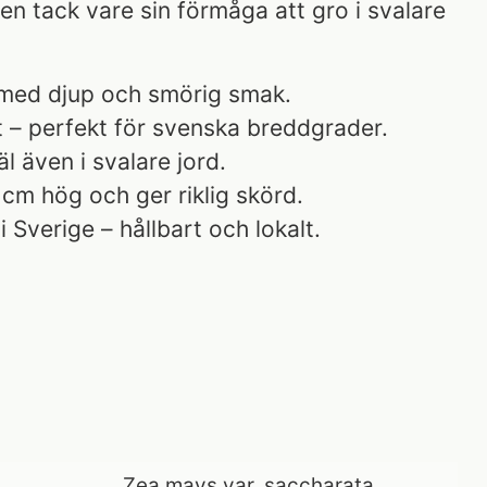
en tack vare sin förmåga att gro i svalare
 med djup och smörig smak.
t – perfekt för svenska breddgrader.
l även i svalare jord.
0 cm hög och ger riklig skörd.
i Sverige – hållbart och lokalt.
Zea mays var. saccharata