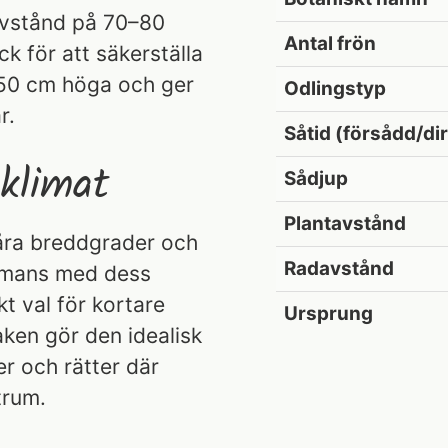
vstånd på 70–80
Antal frön
ck för att säkerställa
 150 cm höga och ger
Odlingstyp
r.
Såtid (försådd/di
klimat
Sådjup
Plantavstånd
våra breddgrader och
Radavstånd
sammans med dess
kt val för kortare
Ursprung
ken gör den idealisk
der och rätter där
trum.