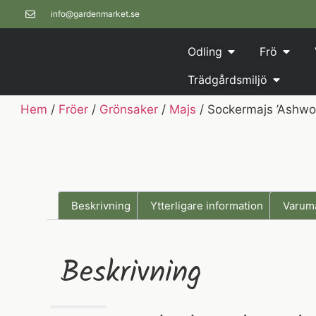
info@gardenmarket.se
Odling
Frö
Trädgårdsmiljö
Hem
/
Fröer
/
Grönsaker
/
Majs
/ Sockermajs ’Ashwor
Beskrivning
Ytterligare information
Varum
Beskrivning