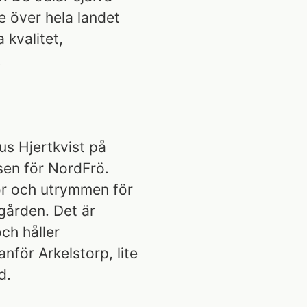
 över hela landet
 kvalitet,
.
us Hjertkvist på
sen för NordFrö.
or och utrymmen för
gården. Det är
ch håller
anför Arkelstorp, lite
d.