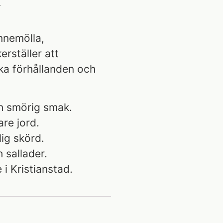
innemölla,
erställer att
ka förhållanden och
h smörig smak.
are jord.
lig skörd.
h sallader.
i Kristianstad.