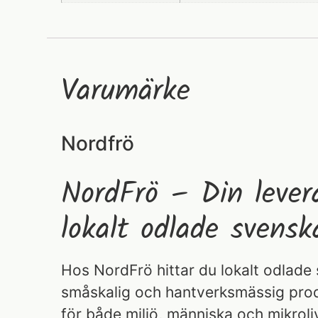
Varumärke
Nordfrö
NordFrö – Din lever
lokalt odlade svensk
Hos NordFrö hittar du lokalt odlade 
småskalig och hantverksmässig pro
för både miljö, människa och mikroliv