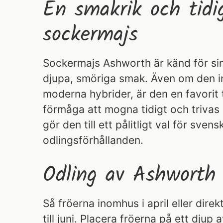
En smakrik och tidi
sockermajs
Sockermajs Ashworth är känd för sin
djupa, smöriga smak. Även om den in
moderna hybrider, är den en favorit 
förmåga att mogna tidigt och trivas i
gör den till ett pålitligt val för svens
odlingsförhållanden.
Odling av Ashworth
Så fröerna inomhus i april eller direk
till juni. Placera fröerna på ett djup