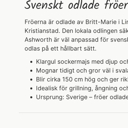
Svenskt odlade fröer
Fröerna är odlade av Britt-Marie i L
Kristianstad. Den lokala odlingen säk
Ashworth är väl anpassad för svens
odlas på ett hållbart sätt.
Klargul sockermajs med djup oc
Mognar tidigt och gror väl i sval
Blir cirka 150 cm hög och ger rik
Idealisk för grillning, ångning oc
Ursprung: Sverige – fröer odlade 