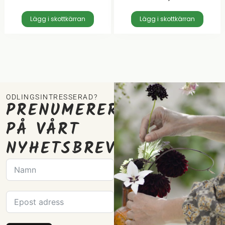
Lägg i skottkärran
Lägg i skottkärran
ODLINGSINTRESSERAD?
PRENUMERERA
PÅ VÅRT
NYHETSBREV