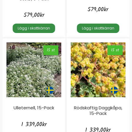
579,00
kr
579,00
kr
Lägg i skottkärran
Lägg i skottkärran
15 st
15 st
Ulleternell, 15-Pack
Rödskaftig Daggkåpa,
15-Pack
1 339,00
kr
1 339,00
kr