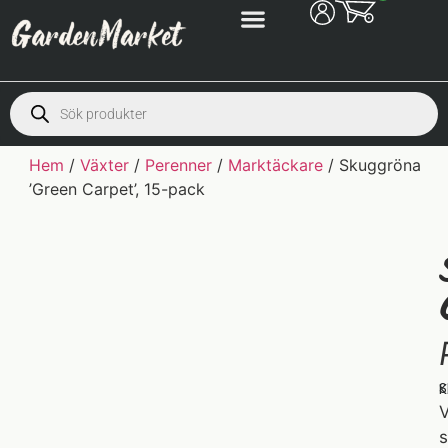
Hem
/
Växter
/
Perenner
/
Marktäckare
/ Skuggröna
’Green Carpet’, 15-pack
S
K
V
s