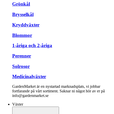
Grönkål
Brysselkål
Kryddväxter
Blommor
1-åriga och 2-åriga
Perenner
Solrosor
Medicinalväxter
GardenMarket är en nystartad marknadsplats, vi jobbar
fortfarande på vårt sortiment. Saknar ni något hör av er på
info@gardenmarket.se
Växter