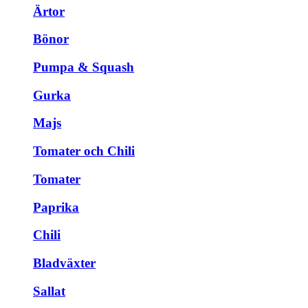
Ärtor
Bönor
Pumpa & Squash
Gurka
Majs
Tomater och Chili
Tomater
Paprika
Chili
Bladväxter
Sallat