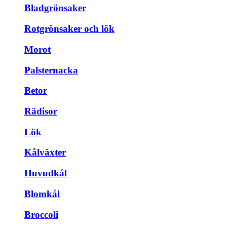
Bladgrönsaker
Rotgrönsaker och lök
Morot
Palsternacka
Betor
Rädisor
Lök
Kålväxter
Huvudkål
Blomkål
Broccoli