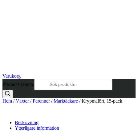
Varukorg
Products search
Hem
/
Växter
/
Perenner
/
Marktäckare
/ Krypmalört, 15-pack
Beskrivning
Ytterligare information