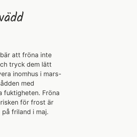
tvädd
bär att fröna inte
ch tryck dem lätt
vera inomhus i mars-
k sådden med
a fuktigheten. Fröna
risken för frost är
 på friland i maj.