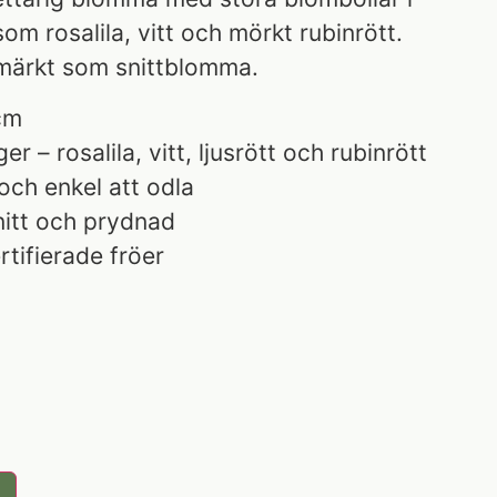
om rosalila, vitt och mörkt rubinrött.
märkt som snittblomma.
cm
r – rosalila, vitt, ljusrött och rubinrött
och enkel att odla
nitt och prydnad
rtifierade fröer