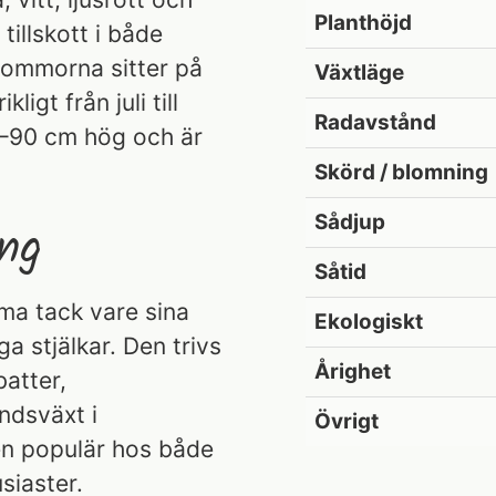
Planthöjd
tillskott i både
lommorna sitter på
Växtläge
igt från juli till
Radavstånd
80–90 cm hög och är
Skörd / blomning
Sådjup
ng
Såtid
ma tack vare sina
Ekologiskt
a stjälkar. Den trivs
Årighet
batter,
ndsväxt i
Övrigt
en populär hos både
siaster.