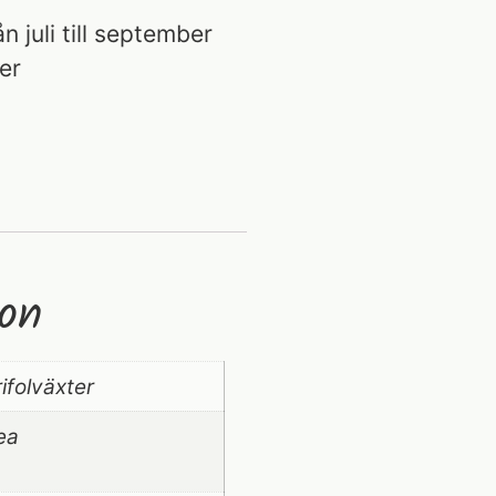
 juli till september
er
ion
ifolväxter
ea