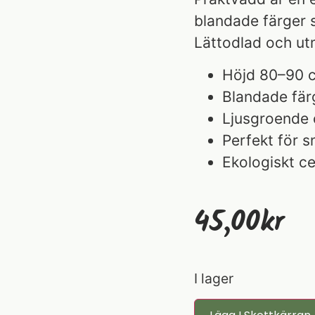
blandade färger s
Lättodlad och ut
Höjd 80–90 
Blandade färge
Ljusgroende 
Perfekt för s
Ekologiskt ce
45,00
Kr
I lager