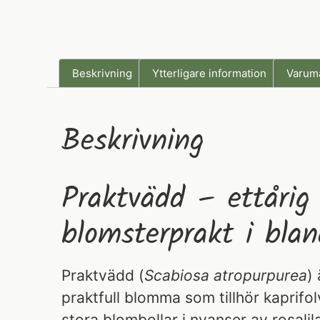
Beskrivning
Ytterligare information
Varum
Beskrivning
Praktvädd – ettårig
blomsterprakt i blan
Praktvädd (
Scabiosa atropurpurea
)
praktfull blomma som tillhör kaprifo
stora blombollar i nyanser av rosalila,