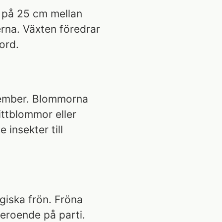
 på 25 cm mellan
rna. Växten föredrar
ord.
ptember. Blommorna
ittblommor eller
 insekter till
ogiska frön. Fröna
beroende på parti.