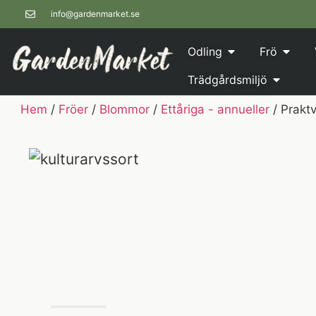
info@gardenmarket.se
Odling
Frö
Trädgårdsmiljö
Hem
/
Fröer
/
Blommor
/
Ettåriga - annueller
/ Praktv