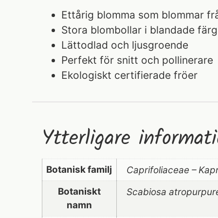
Ettårig blomma som blommar från
Stora blombollar i blandade färg
Lättodlad och ljusgroende
Perfekt för snitt och pollinerare
Ekologiskt certifierade fröer
Ytterligare informat
Botanisk familj
Caprifoliaceae – Kapr
Botaniskt
Scabiosa atropurpur
namn