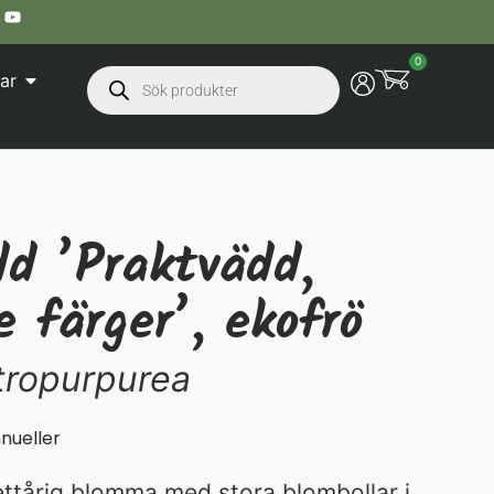
0
ar
dd ’Praktvädd,
 färger’, ekofrö
tropurpurea
nnueller
ettårig blomma med stora blombollar i