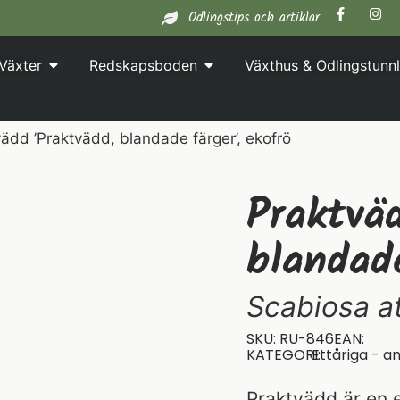
Odlingstips och artiklar
Växter
Redskapsboden
Växthus & Odlingstunnl
ädd ’Praktvädd, blandade färger’, ekofrö
Praktvä
blandade
Scabiosa a
SKU: RU-846
EAN:
KATEGORI:
Ettåriga - a
Praktvädd är en 