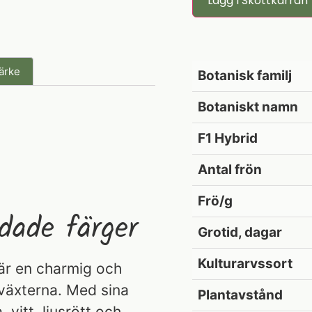
Lägg I Skottkärran
ärke
Botanisk familj
Botaniskt namn
F1 Hybrid
Antal frön
Frö/g
dade färger
Grotid, dagar
Kulturarvssort
 är en charmig och
lväxterna. Med sina
Plantavstånd
 vitt, ljusrött och