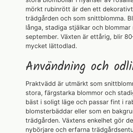
mörkt rubinrött är den ett dekorativt 
trädgården och som snittblomma. B
långa, stadiga stjälkar och blommar rikl
september. Växten är ettårig, blir 
mycket lättodlad.
Användning och odli
Praktvädd är utmärkt som snittblom
stora, färgstarka blommor och stadig
bäst i soligt läge och passar fint i ra
blomsterbäddar eller som en bakgru
trädgården. Växtens enkelhet gör d
nybörjare och erfarna trädgårdsentu