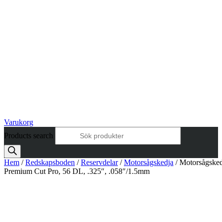
Varukorg
Products search
Hem
/
Redskapsboden
/
Reservdelar
/
Motorsågskedja
/ Motorsågsked
Premium Cut Pro, 56 DL, .325″, .058″/1.5mm