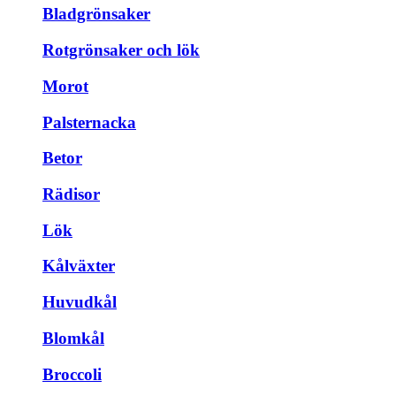
Bladgrönsaker
Rotgrönsaker och lök
Morot
Palsternacka
Betor
Rädisor
Lök
Kålväxter
Huvudkål
Blomkål
Broccoli