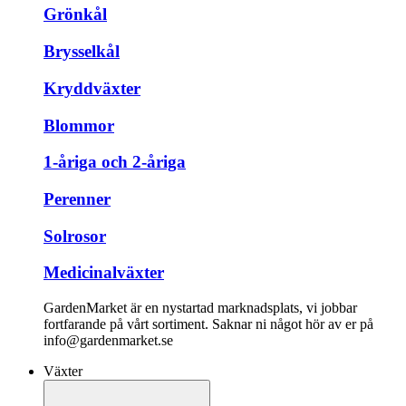
Grönkål
Brysselkål
Kryddväxter
Blommor
1-åriga och 2-åriga
Perenner
Solrosor
Medicinalväxter
GardenMarket är en nystartad marknadsplats, vi jobbar
fortfarande på vårt sortiment. Saknar ni något hör av er på
info@gardenmarket.se
Växter