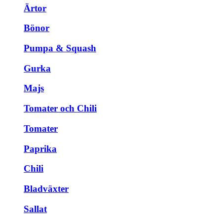
Ärtor
Bönor
Pumpa & Squash
Gurka
Majs
Tomater och Chili
Tomater
Paprika
Chili
Bladväxter
Sallat