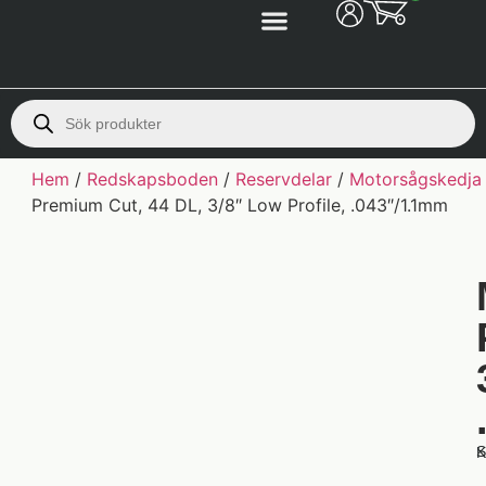
Hem
/
Redskapsboden
/
Reservdelar
/
Motorsågskedja
Premium Cut, 44 DL, 3/8″ Low Profile, .043″/1.1mm
S
K