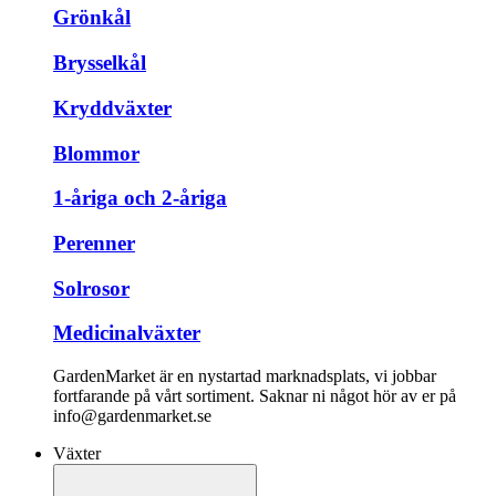
Grönkål
Brysselkål
Kryddväxter
Blommor
1-åriga och 2-åriga
Perenner
Solrosor
Medicinalväxter
GardenMarket är en nystartad marknadsplats, vi jobbar
fortfarande på vårt sortiment. Saknar ni något hör av er på
info@gardenmarket.se
Växter