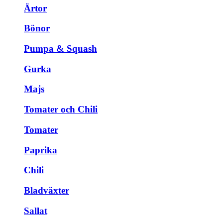
Ärtor
Bönor
Pumpa & Squash
Gurka
Majs
Tomater och Chili
Tomater
Paprika
Chili
Bladväxter
Sallat