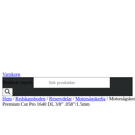
Varukorg
Products search
Hem
/
Redskapsboden
/
Reservdelar
/
Motorsågskedja
/ Motorsågsked
Premium Cut Pro 1640 DL 3/8” .058”/1.5mm