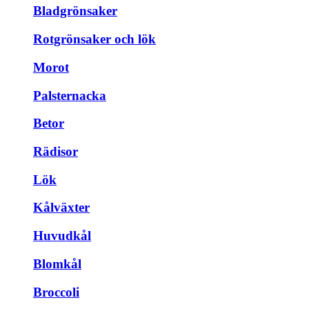
Bladgrönsaker
Rotgrönsaker och lök
Morot
Palsternacka
Betor
Rädisor
Lök
Kålväxter
Huvudkål
Blomkål
Broccoli