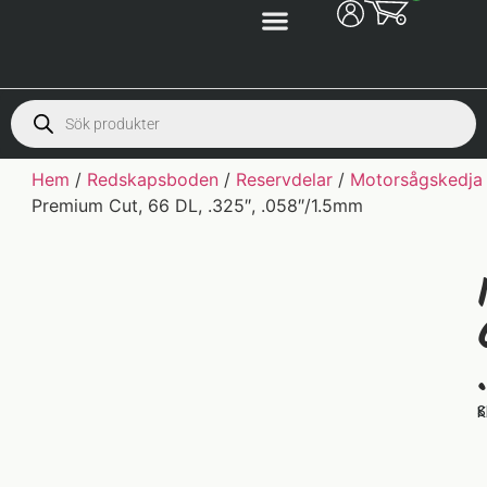
Hem
/
Redskapsboden
/
Reservdelar
/
Motorsågskedja
Premium Cut, 66 DL, .325″, .058″/1.5mm
S
K