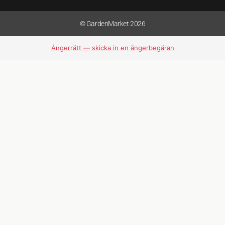
© GardenMarket 2026
Ångerrätt — skicka in en ångerbegäran