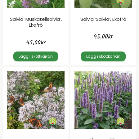
Salvia ’Muskatellsalvia’,
Salvia ’Salvia’, Ekofrö
Ekofrö
45,00
kr
45,00
kr
Lägg i skottkärran
Lägg i skottkärran