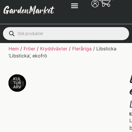
Hem
/
Fröer
/
Kryddväxter
/
Fleråriga
/ Libsticka
’Libsticka’, ekofrö
K
S
L
b