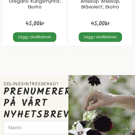
Oregano ’Kungsmynta’,
Anisisop ’Anisisop,
Ekofrö
Blåviolett’, Ekofrö
45,00
kr
45,00
kr
Lägg i skottkärran
Lägg i skottkärran
ODLINGSINTRESSERAD?
PRENUMERERA
PÅ VÅRT
NYHETSBREV