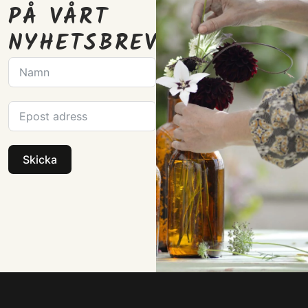
PÅ VÅRT
NYHETSBREV
Skicka