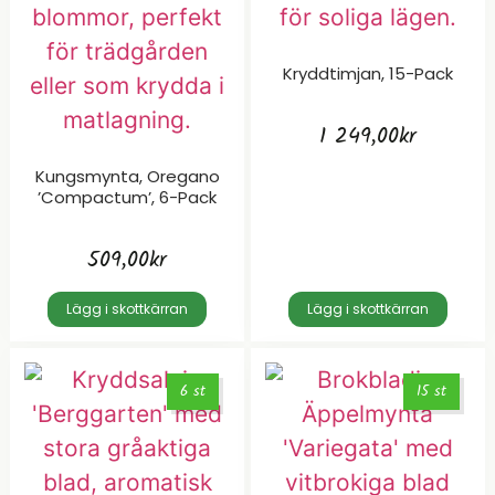
Kryddtimjan, 15-Pack
1 249,00
kr
Kungsmynta, Oregano
’Compactum’, 6-Pack
509,00
kr
Lägg i skottkärran
Lägg i skottkärran
6 st
15 st