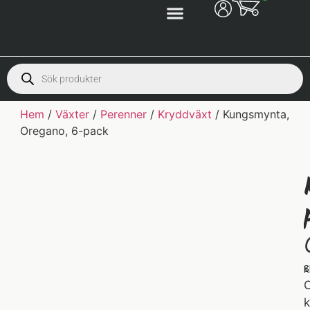
Hem
/
Växter
/
Perenner
/
Kryddväxt
/ Kungsmynta,
Oregano, 6-pack
S
K
O
k