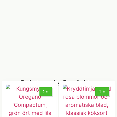
Relaterade Produkter
6 st
15 st