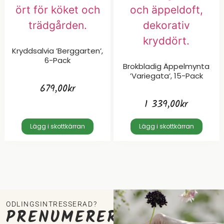
Kryddsalvia ’Berggarten’,
6-Pack
Brokbladig Äppelmynta
’Variegata’, 15-Pack
679,00
kr
1 339,00
kr
Lägg i skottkärran
Lägg i skottkärran
ODLINGSINTRESSERAD?
PRENUMERERA