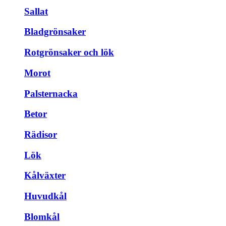
Sallat
Bladgrönsaker
Rotgrönsaker och lök
Morot
Palsternacka
Betor
Rädisor
Lök
Kålväxter
Huvudkål
Blomkål