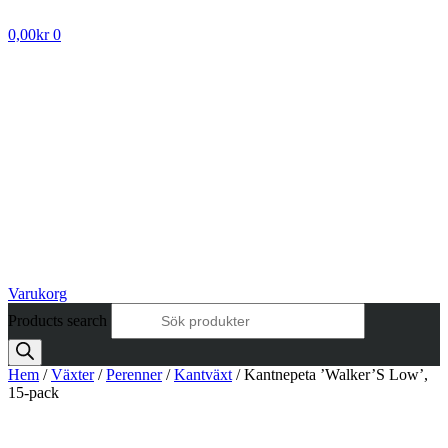
0,00
kr
0
Varukorg
Products search
Hem
/
Växter
/
Perenner
/
Kantväxt
/ Kantnepeta ’Walker’S Low’,
15-pack