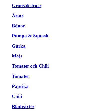
Grönsaksfröer
Ärtor
Bönor
Pumpa & Squash
Gurka
Majs
Tomater och Chili
Tomater
Paprika
Chili
Bladväxter