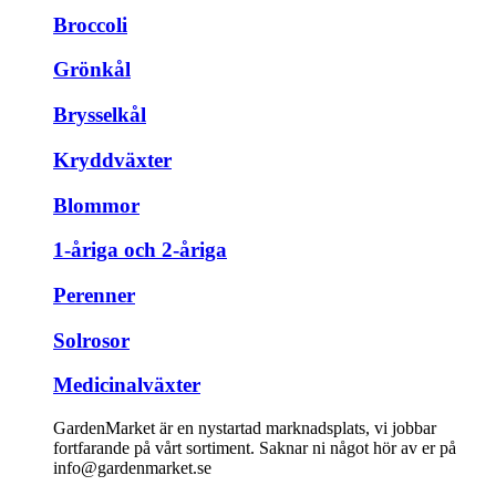
Broccoli
Grönkål
Brysselkål
Kryddväxter
Blommor
1-åriga och 2-åriga
Perenner
Solrosor
Medicinalväxter
GardenMarket är en nystartad marknadsplats, vi jobbar
fortfarande på vårt sortiment. Saknar ni något hör av er på
info@gardenmarket.se