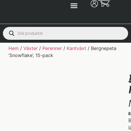
Hem
/
Växter
/
Perenner
/
Kantväxt
/ Bergnepeta
’Snowflake’, 15-pack
S
K
B
l