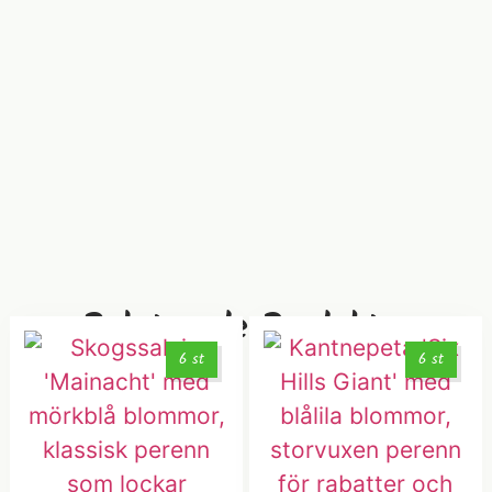
Relaterade Produkter
6 st
6 st