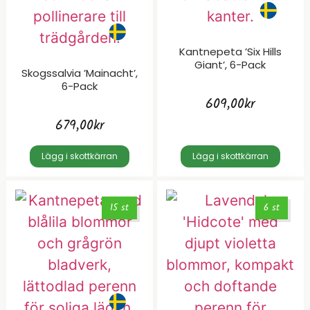
Kantnepeta ’Six Hills
Giant’, 6-Pack
Skogssalvia ’Mainacht’,
6-Pack
609,00
kr
679,00
kr
Lägg i skottkärran
Lägg i skottkärran
15 st
6 st