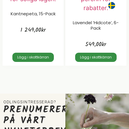
Kantnepeta, 15-Pack
Lavendel ’Hidcote’, 6-
Pack
1 249,00
kr
549,00
kr
Lägg i skottkärran
Lägg i skottkärran
ODLINGSINTRESSERAD?
PRENUMERERA
PÅ VÅRT