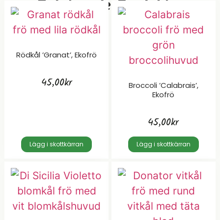
Relaterade Produkter
Rödkål ’Granat’, Ekofrö
45,00
kr
Broccoli ’Calabrais’,
Ekofrö
45,00
kr
Lägg i skottkärran
Lägg i skottkärran