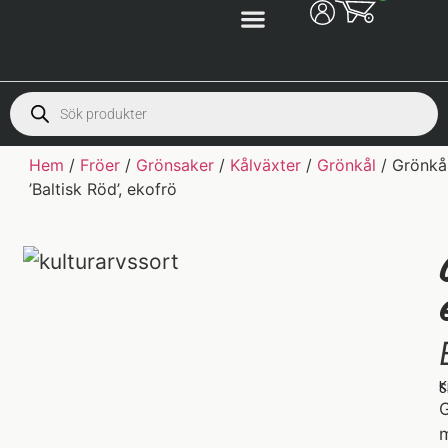
Hem
/
Fröer
/
Grönsaker
/
Kålväxter
/
Grönkål
/ Grönkå
’Baltisk Röd’, ekofrö
K
S
G
m