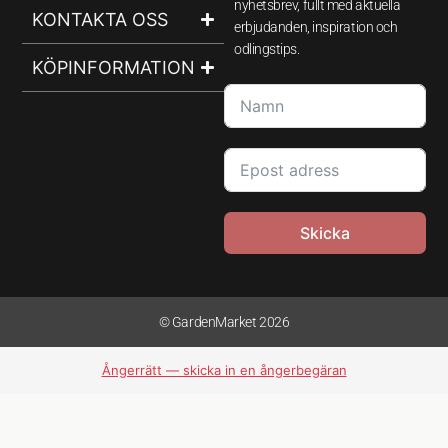
nyhetsbrev, fullt med aktuella
KONTAKTA OSS
erbjudanden, inspiration och
odlingstips.
KÖPINFORMATION
Skicka
© GardenMarket 2026
Ångerrätt — skicka in en ångerbegäran