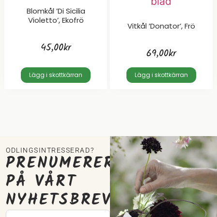
Blomkål ’di Sicilia
Violetto’, Ekofrö
Vitkål ’Donator’, Frö
45,00
kr
69,00
kr
Lägg i skottkärran
Lägg i skottkärran
ODLINGSINTRESSERAD?
PRENUMERERA
PÅ VÅRT
NYHETSBREV