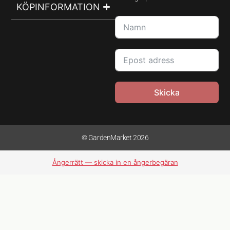
KÖPINFORMATION
Skicka
© GardenMarket 2026
Ångerrätt — skicka in en ångerbegäran