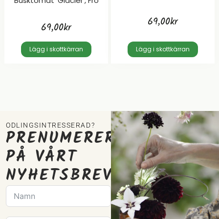
Busktomat ’Glacier’, Frö
69,00
kr
69,00
kr
Lägg i skottkärran
Lägg i skottkärran
ODLINGSINTRESSERAD?
PRENUMERERA
PÅ VÅRT
NYHETSBREV