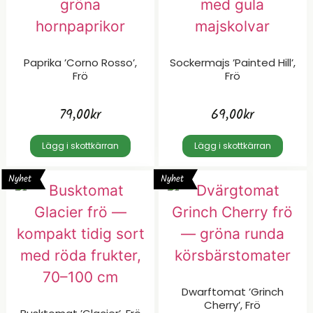
Paprika ’Corno Rosso’,
Sockermajs ’Painted Hill’,
Frö
Frö
79,00
kr
69,00
kr
Lägg i skottkärran
Lägg i skottkärran
Nyhet
Nyhet
Dwarftomat ’Grinch
Cherry’, Frö