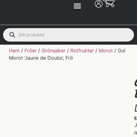
Hem
/
Fröer
/
Grönsaker
/
Rotfrukter
/
Morot
/ Gul
Morot ’Jaune de Doubs’, Frö
K
S
J
m