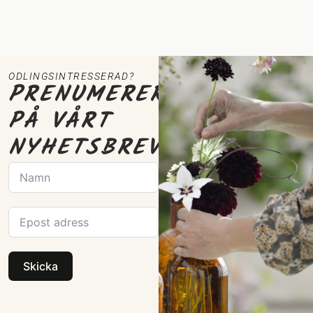
ODLINGSINTRESSERAD?
PRENUMERERA
PÅ VÅRT
NYHETSBREV
Skicka