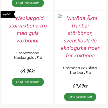
Lägg i skottkärran
Nyhet
Störvaxböna
’Neckargold’, Frö
Störböna Kok ’Äkta
69,00
kr
Tranbär’, Frö
Lägg i skottkärran
69,00
kr
Lägg i skottkärran