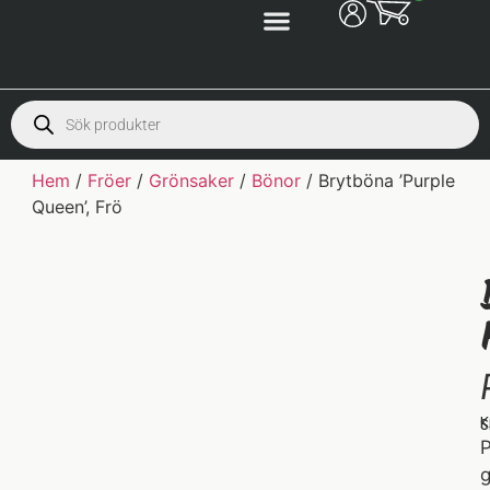
Hem
/
Fröer
/
Grönsaker
/
Bönor
/ Brytböna ’Purple
Queen’, Frö
K
S
P
g