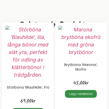
Relaterade Produkter
Brytböna ’Marona’,
Ekofrö
45,00
kr
Störböna ’Blauhilde’, Frö
Lägg i skottkärran
69,00
kr