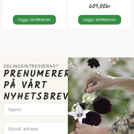
609,00
kr
Lägg i skottkärran
Lägg i skottkärran
ODLINGSINTRESSERAD?
PRENUMERERA
PÅ VÅRT
NYHETSBREV