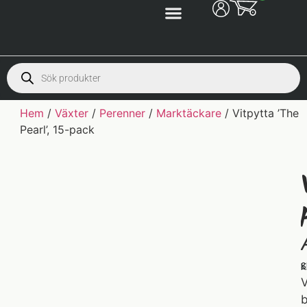
Hem
/
Växter
/
Perenner
/
Marktäckare
/ Vitpytta ’The
Pearl’, 15-pack
S
K
V
b