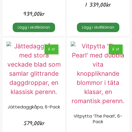
1 339,00
kr
939,00
kr
Lägg i skottkärran
Lägg i skottkärran
6 st
6 st
Jättedaggkåpa, 6-Pack
Vitpytta ’The Pearl’, 6-
Pack
579,00
kr