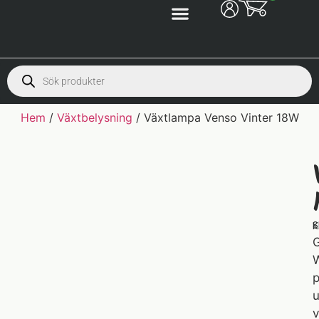
Hem
/
Växtbelysning
/ Växtlampa Venso Vinter 18W
S
K
G
W
p
u
v