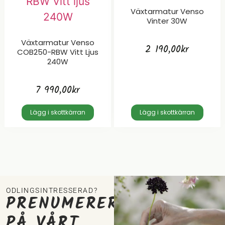
Växtarmatur Venso
Vinter 30W
Växtarmatur Venso
2 190,00
kr
COB250-RBW Vitt Ljus
240W
7 990,00
kr
Lägg i skottkärran
Lägg i skottkärran
ODLINGSINTRESSERAD?
PRENUMERERA
PÅ VÅRT