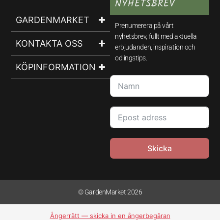
NYHETSBREV
GARDENMARKET
Prenumerera på vårt
nyhetsbrev, fullt med aktuella
KONTAKTA OSS
erbjudanden, inspiration och
odlingstips.
KÖPINFORMATION
Skicka
© GardenMarket 2026
Ångerrätt — skicka in en ångerbegäran