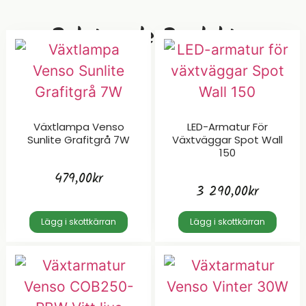
Relaterade Produkter
Växtlampa Venso
LED-Armatur För
Sunlite Grafitgrå 7W
Växtväggar Spot Wall
150
479,00
kr
3 290,00
kr
Lägg i skottkärran
Lägg i skottkärran