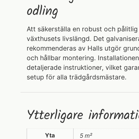
odling
Att säkerställa en robust och pålitlig 
växthusets livslängd. Det galvanise
rekommenderas av Halls utgör grundv
och hållbar montering. Installatione
detaljerade instruktioner, vilket gar
setup för alla trädgårdsmästare.
Ytterligare informat
Yta
5 m²