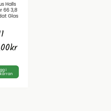
s Halls
r 66 3,8
dat Glas
11
,00
kr
gg i
kärran