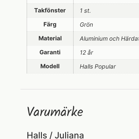
Takfönster
1 st.
Färg
Grön
Material
Aluminium och Härdat
Garanti
12 år
Modell
Halls Popular
Varumärke
Halls / Juliana