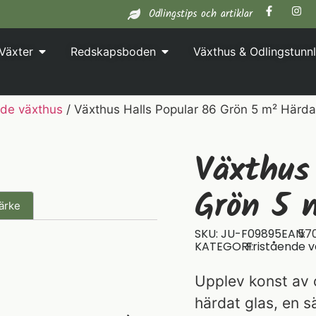
Odlingstips och artiklar
Växter
Redskapsboden
Växthus & Odlingstunnl
nde växthus
/ Växthus Halls Popular 86 Grön 5 m² Härda
Växthus
Grön 5 
ärke
SKU: JU-F09895
EAN:
57
KATEGORI:
Fristående v
Upplev konst av 
härdat glas, en sä