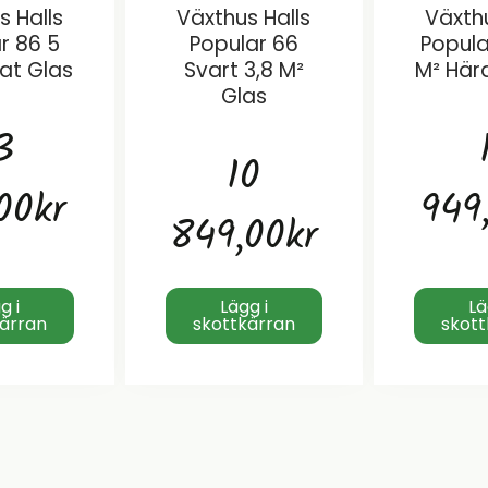
s Halls
Växthus Halls
Växthu
r 86 5
Popular 66
Popula
at Glas
Svart 3,8 M²
M² Här
Glas
3
10
00
kr
949
849,00
kr
g i
Lägg i
Lä
kärran
skottkärran
skott