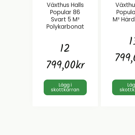
Växthus Halls
Växthu
Popular 86
Popula
Svart 5 M²
M² Härd
Polykarbonat
1
12
799,
799,00
kr
Lägg i
Läg
skottkärran
skott