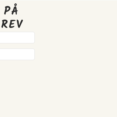
 PÅ
BREV