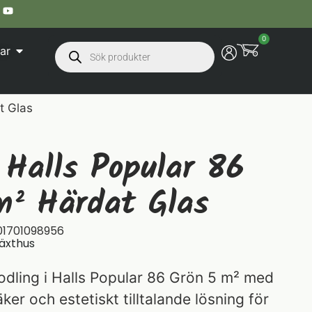
0
ar
t Glas
 Halls Popular 86
m² Härdat Glas
01701098956
äxthus
odling i Halls Popular 86 Grön 5 m² med
ker och estetiskt tilltalande lösning för