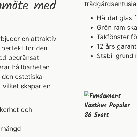
gnmöte med
trädgårdsentusia
Härdat glas f
Grön ram ska
Takfönster för
bjuder en attraktiv
12 års garan
 perfekt för den
Stabil grund 
med begränsat
rar hållbarheten
 den estetiska
vilket skapar en
äkerhet och
n mängd