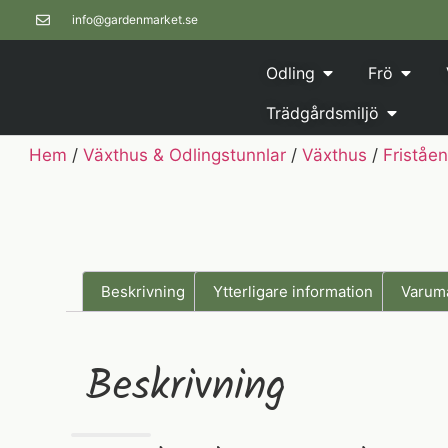
info@gardenmarket.se
Odling
Frö
Trädgårdsmiljö
Hem
/
Växthus & Odlingstunnlar
/
Växthus
/
Friståe
Beskrivning
Ytterligare information
Varum
Beskrivning