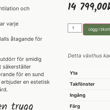
14 799,00
ntilation och
r varje
Lägg I Skot
Halls åtagande för
Detta växthus ka
utdörr för smidig
 säkerställer
Yta
görande för en sund
erbjuder en estetisk
Takfönster
ård.
Ingång
en trygg
Färg