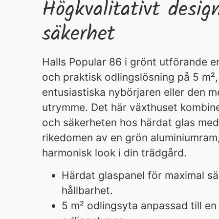
Högkvalitativt desi
säkerhet
Halls Popular 86 i grönt utförande er
och praktisk odlingslösning på 5 m²,
entusiastiska nybörjaren eller den 
utrymme. Det här växthuset kombine
och säkerheten hos härdat glas med
rikedomen av en grön aluminiumram, 
harmonisk look i din trädgård.
Härdat glaspanel för maximal s
hållbarhet.
5 m² odlingsyta anpassad till e