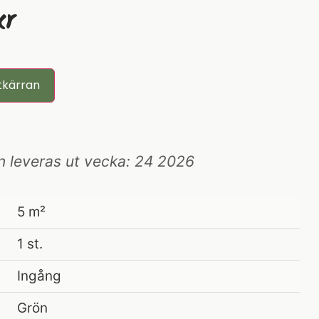
Kr
tkärran
n leveras ut vecka: 24 2026
5 m²
1 st.
Ingång
Grön