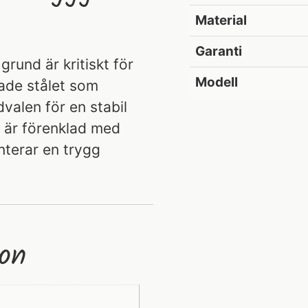
Material
Garanti
grund är kritiskt för
Modell
rade stålet som
alen för en stabil
n är förenklad med
anterar en trygg
ion