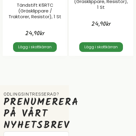
(gräsklippare, Resistor),
Tändstift K6RTC
1 St
(gräsklippare /
Traktorer, Resistor), 1 St
24,90
kr
24,90
kr
Lägg i skottkärran
Lägg i skottkärran
ODLINGSINTRESSERAD?
PRENUMERERA
PÅ VÅRT
NYHETSBREV