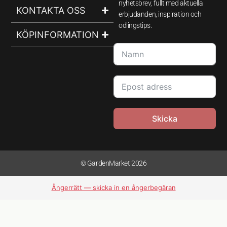
nyhetsbrev, fullt med aktuella
KONTAKTA OSS
erbjudanden, inspiration och
odlingstips.
KÖPINFORMATION
Skicka
© GardenMarket 2026
Ångerrätt — skicka in en ångerbegäran