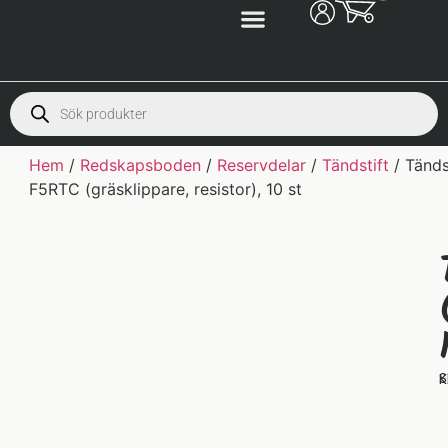
Hem
/
Redskapsboden
/
Reservdelar
/
Tändstift
/ Tänds
F5RTC (gräsklippare, resistor), 10 st
S
K