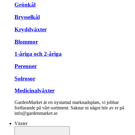
Grönkål
Brysselkål
Kryddväxter
Blommor
1-åriga och 2-åriga
Perenner
Solrosor
Medicinalväxter
GardenMarket är en nystartad marknadsplats, vi jobbar
fortfarande på vårt sortiment. Saknar ni något hör av er på
info@gardenmarket.se
Växter