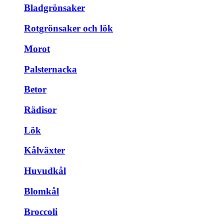
Bladgrönsaker
Rotgrönsaker och lök
Morot
Palsternacka
Betor
Rädisor
Lök
Kålväxter
Huvudkål
Blomkål
Broccoli