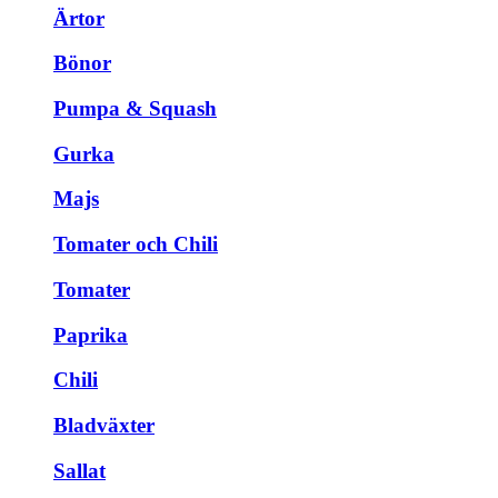
Ärtor
Bönor
Pumpa & Squash
Gurka
Majs
Tomater och Chili
Tomater
Paprika
Chili
Bladväxter
Sallat