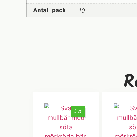
Antal i pack
10
R
3 st