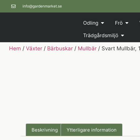
info@gardenmarket.se
Odling
Frö
Trädgårdsmiljö
Hem
/
Växter
/
Bärbuskar
/
Mullbär
/ Svart Mullbär,
Beskrivning
Ytterligare information