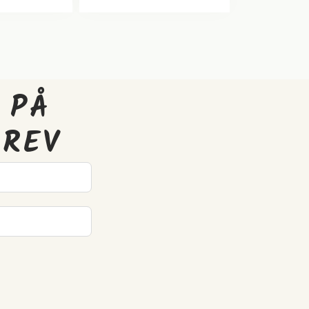
 PÅ
BREV