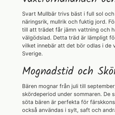
Svart Mullbär trivs bäst i full sol oc
näringsrik, mullrik och fuktig jord. Fö
till att trädet får jämn vattning och h
välgödslad. Detta träd är lämpligt för
vilket innebär att det bör odlas i de
Sverige.
Mognadstid och Skö
Bären mognar från juli till september,
skördeperiod under sommaren. De st
söta bären är perfekta för färskkon
också användas i sylt, saft och andra