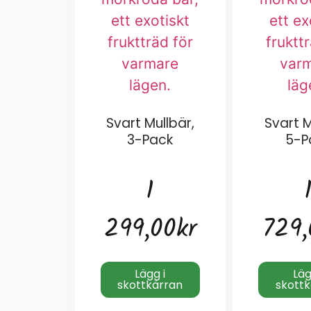
Svart Mullbär,
Svart M
3-Pack
5-P
1
299,00
kr
729,
Lägg i
Läg
skottkärran
skott