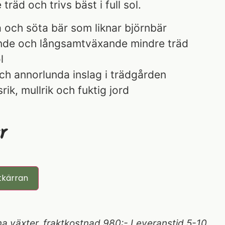
räd och trivs bäst i full sol.
a och söta bär som liknar björnbär
de och långsamtväxande mindre träd
l
h annorlunda inslag i trädgården
srik, mullrik och fuktig jord
r
tkärran
a växter, fraktkostnad 980:- Leveranstid 5-10