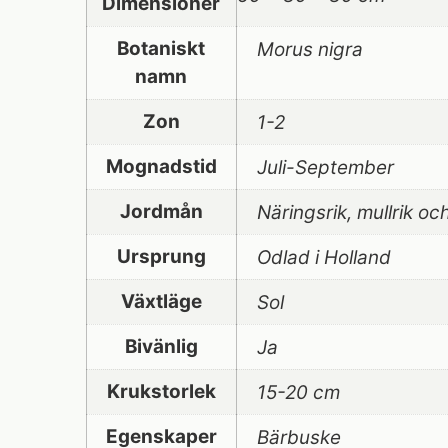
Dimensioner
Botaniskt
Morus nigra
namn
Zon
1-2
Mognadstid
Juli-September
Jordmån
Näringsrik, mullrik oc
Ursprung
Odlad i Holland
Växtläge
Sol
Bivänlig
Ja
Krukstorlek
15-20 cm
Egenskaper
Bärbuske