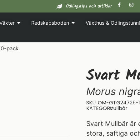
Odlingstips och artiklar
Växter
Redskapsboden
Växthus & Odlingstunnl
 10-pack
Svart Mu
Morus nigr
SKU: OM-GTG24725-
KATEGORI:
Mullbär
Svart Mullbär är
stora, saftiga oc