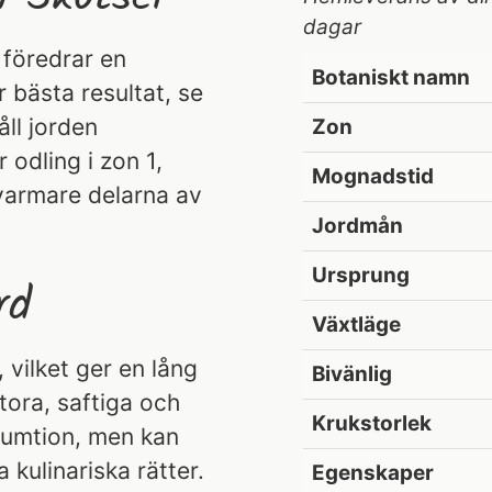
dagar
h föredrar en
Botaniskt namn
r bästa resultat, se
åll jorden
Zon
 odling i zon 1,
Mognadstid
 varmare delarna av
Jordmån
Ursprung
rd
Växtläge
 vilket ger en lång
Bivänlig
ora, saftiga och
Krukstorlek
sumtion, men kan
 kulinariska rätter.
Egenskaper