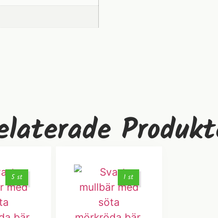
elaterade Produkt
5 st
1 st