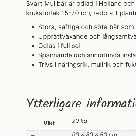
Svart Mullbär är odlad i Holland och 
krukstorlek 15-20 cm, redo att plante
Stora, saftiga och söta bär som 
Upprättväxande och långsamtvä
Odlas i full sol
Spännande och annorlunda insla
Trivs i näringsrik, mullrik och fuk
Ytterligare informat
20 kg
Vikt
60 × 80 × 80 cm