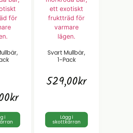
ullbär,
Svart Mullbär,
ack
1-Pack
1
529,00
kr
00
kr
g i
Lägg i
kärran
skottkärran