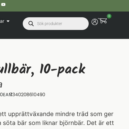
0
ar
llbär, 10-pack
a
10
EAN:
7340208610490
 ett upprättväxande mindre träd som ger
h söta bär som liknar björnbär. Det är ett