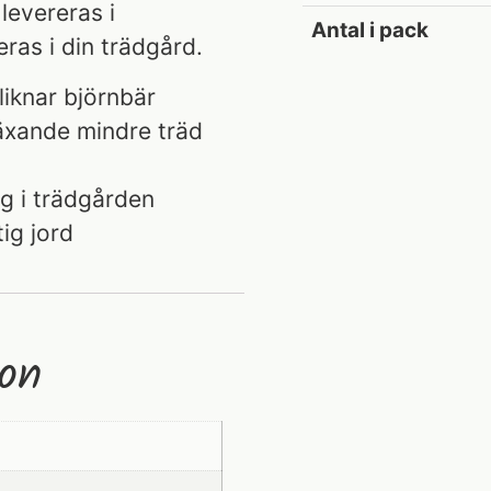
levereras i
Antal i pack
ras i din trädgård.
liknar björnbär
xande mindre träd
g i trädgården
tig jord
ion