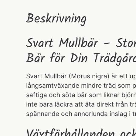
Beskrivning
Svart Mullbär – Sto
Bär för Din Trädgår
Svart Mullbär (Morus nigra) är ett 
långsamtväxande mindre träd som p
saftiga och söta bär som liknar björ
inte bara läckra att äta direkt från t
spännande och annorlunda inslag i 
Växtförhållanden oc