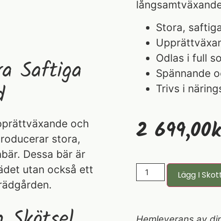
långsamtväxande t
Stora, saftig
Upprättväxan
Odlas i full so
ra Saftiga
Spännande oc
d
Trivs i näring
2 699,00
K
upprättväxande och
roducerar stora,
nbär. Dessa bär är
rädet utan också ett
Lägg I Skot
trädgården.
h Skötsel
Hemleverans av din