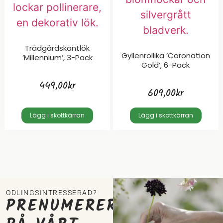
Trädgårdskantlök
Gyllenröllika ’Coronation
’Millennium’, 3-Pack
Gold’, 6-Pack
449,00
kr
609,00
kr
Lägg i skottkärran
Lägg i skottkärran
ODLINGSINTRESSERAD?
PRENUMERERA