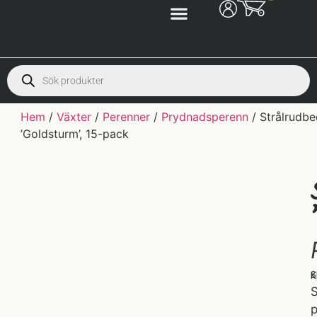
Hem
/
Växter
/
Perenner
/
Prydnadsperenn
/ Strålrudbe
’Goldsturm’, 15-pack
S
K
S
p