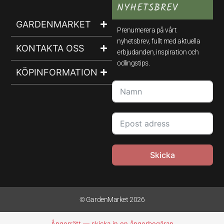
NYHETSBREV
GARDENMARKET
Prenumerera på vårt
nyhetsbrev, fullt med aktuella
KONTAKTA OSS
erbjudanden, inspiration och
odlingstips.
KÖPINFORMATION
Skicka
© GardenMarket 2026
Ångerrätt — skicka in en ångerbegäran