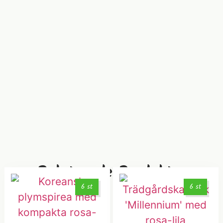
Relaterade Produkter
6 st
6 st