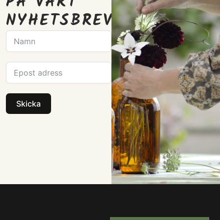
PÅ VÅRT
NYHETSBREV
Skicka