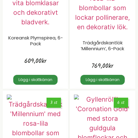
Koreansk Plymspirea, 6-
Trädgårdskantlök
Pack
’Millennium’, 6-Pack
609,00
kr
769,00
kr
Lägg i skottkärran
Lägg i skottkärran
3 st
6 st