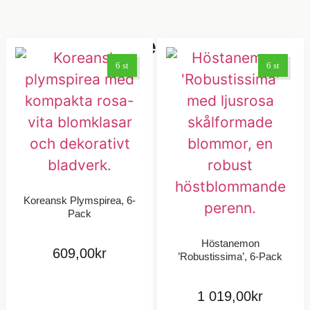
Relaterade Produkter
6 st
6 st
Koreansk Plymspirea, 6-
Pack
Höstanemon
609,00
kr
’Robustissima’, 6-Pack
1 019,00
kr