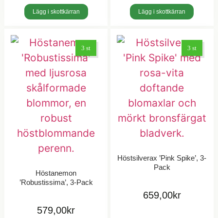
Lägg i skottkärran
Lägg i skottkärran
3 st
3 st
Höstsilverax ’Pink Spike’, 3-
Pack
Höstanemon
’Robustissima’, 3-Pack
659,00
kr
579,00
kr