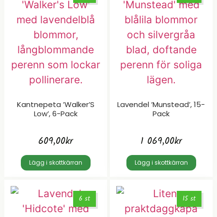
Kantnepeta ’Walker’S
Lavendel ’Munstead’, 15-
Low’, 6-Pack
Pack
609,00
kr
1 069,00
kr
Lägg i skottkärran
Lägg i skottkärran
6 st
15 st