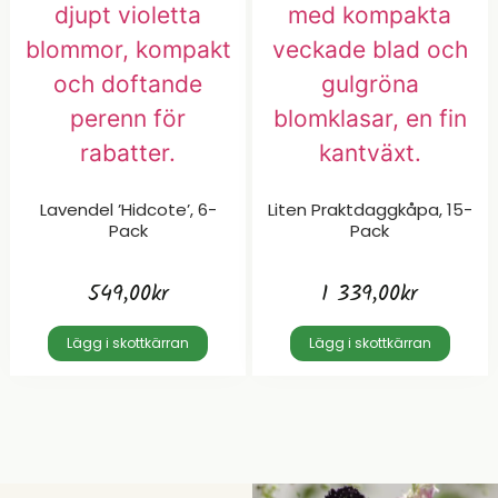
Lavendel ’Hidcote’, 6-
Liten Praktdaggkåpa, 15-
Pack
Pack
549,00
kr
1 339,00
kr
Lägg i skottkärran
Lägg i skottkärran