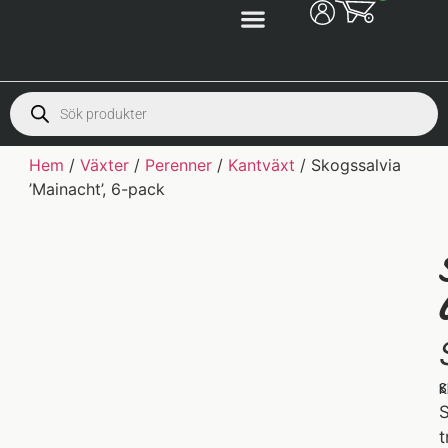
Hem
/
Växter
/
Perenner
/
Kantväxt
/ Skogssalvia
’Mainacht’, 6-pack
S
K
S
t