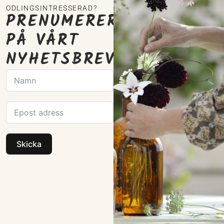
ODLINGSINTRESSERAD?
PRENUMERERA
PÅ VÅRT
NYHETSBREV
Skicka