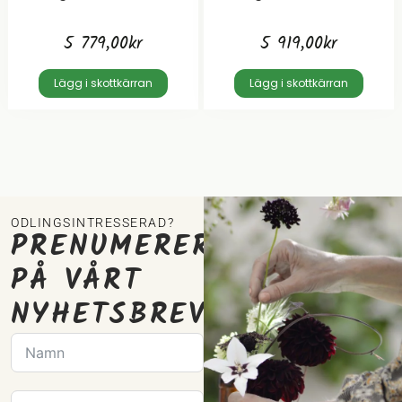
5 779,00
kr
5 919,00
kr
Lägg i skottkärran
Lägg i skottkärran
ODLINGSINTRESSERAD?
PRENUMERERA
PÅ VÅRT
NYHETSBREV