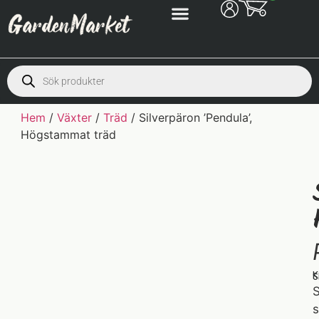
Hem
/
Växter
/
Träd
/ Silverpäron ’Pendula’,
Högstammat träd
K
S
S
s