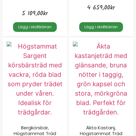
4 659,00
kr
5 109,00
kr
Lägg i skottkärran
Lägg i skottkärran
Bergkörsbär,
Äkta Kastanj,
Högstammat Träd
Högstammat Träd