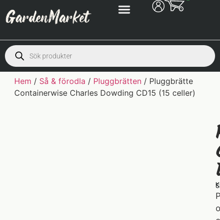
Hem
/
Så & förodla
/
Pluggbrätten
/ Pluggbrätte
Containerwise Charles Dowding CD15 (15 celler)
K
S
P
o