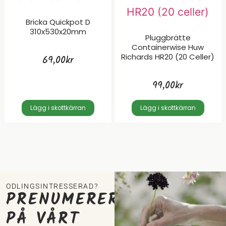
Bricka Quickpot D
310x530x20mm
Pluggbrätte
Containerwise Huw
Richards HR20 (20 Celler)
69,00
kr
99,00
kr
Lägg i skottkärran
Lägg i skottkärran
ODLINGSINTRESSERAD?
PRENUMERERA
PÅ VÅRT