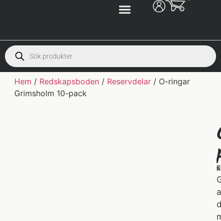
Hem
/
Redskapsboden
/
Reservdelar
/ O-ringar
Grimsholm 10-pack
S
K
G
a
d
m