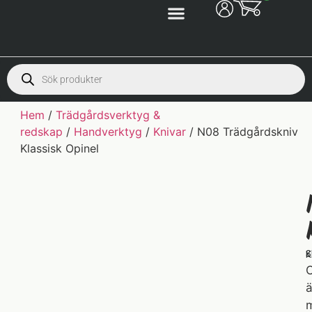
Hem
/
Trädgårdsverktyg &
redskap
/
Handverktyg
/
Knivar
/ N08 Trädgårdskniv
Klassisk Opinel
S
K
O
ä
m