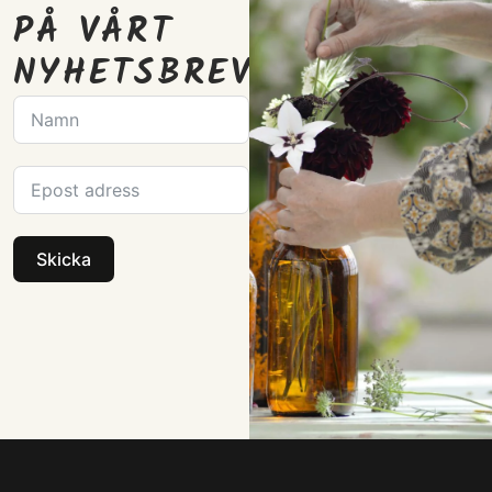
PÅ VÅRT
NYHETSBREV
Skicka