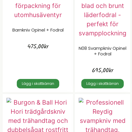
Barnkniv Opinel + Fodral
475,00
kr
N08 Svampkniv Opinel
+ Fodral
695,00
kr
Lägg i skottkärran
Lägg i skottkärran