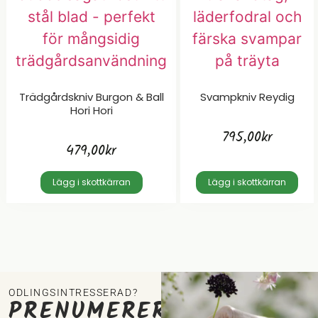
Trädgårdskniv Burgon & Ball
Svampkniv Reydig
Hori Hori
795,00
kr
479,00
kr
Lägg i skottkärran
Lägg i skottkärran
ODLINGSINTRESSERAD?
PRENUMERERA