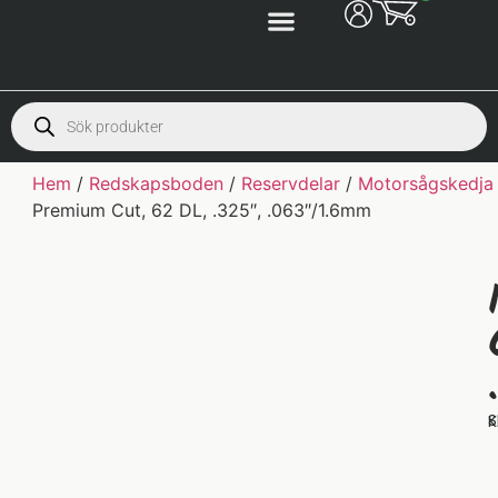
Hem
/
Redskapsboden
/
Reservdelar
/
Motorsågskedja
Premium Cut, 62 DL, .325″, .063″/1.6mm
S
K