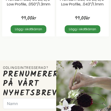
Low Profile, .050″/1.3mm
Low Profile, .043″/1.1mm
99,00
kr
99,00
kr
Lägg i skottkärran
Lägg i skottkärran
ODLINGSINTRESSERAD?
PRENUMERERA
PÅ VÅRT
NYHETSBREV