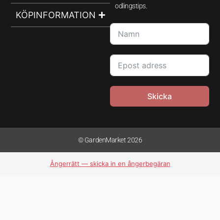
odlingstips.
KÖPINFORMATION
Skicka
© GardenMarket 2026
Ångerrätt — skicka in en ångerbegäran