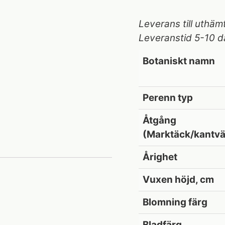
Leverans till uthäm
Leveranstid 5-10 d
Botaniskt namn
Perenn typ
Åtgång
(Marktäck/kantvä
Årighet
Vuxen höjd, cm
Blomning färg
Bladfärg