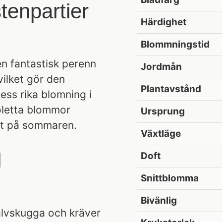
stenpartier
Härdighet
Blommningstid
en fantastisk perenn
Jordmån
vilket gör den
Plantavstånd
Dess rika blomning i
ioletta blommor
Ursprung
gt på sommaren.
Växtläge
l
Doft
Snittblomma
Bivänlig
halvskugga och kräver