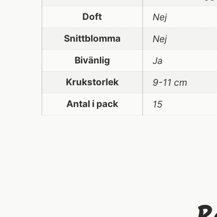
Doft
Nej
Snittblomma
Nej
Bivänlig
Ja
Krukstorlek
9-11 cm
Antal i pack
15