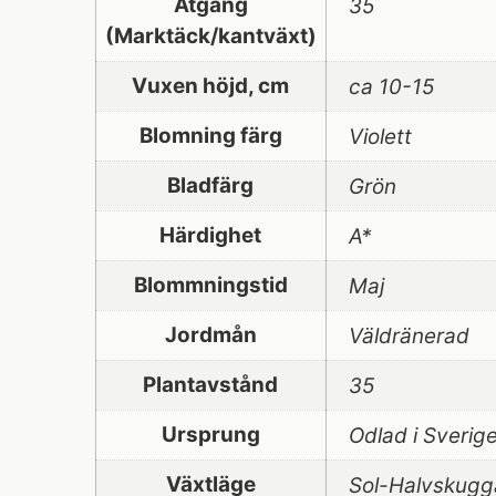
Åtgång
35
(Marktäck/kantväxt)
Vuxen höjd, cm
ca 10-15
Blomning färg
Violett
Bladfärg
Grön
Härdighet
A*
Blommningstid
Maj
Jordmån
Väldränerad
Plantavstånd
35
Ursprung
Odlad i Sverig
Växtläge
Sol-Halvskugg