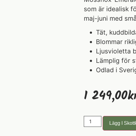
som är idealisk fö
maj-juni med små
Tät, kuddbil
Blommar riklig
Ljusvioletta
Lämplig för s
Odlad i Sveri
1 249,00
K
Lägg I Skott