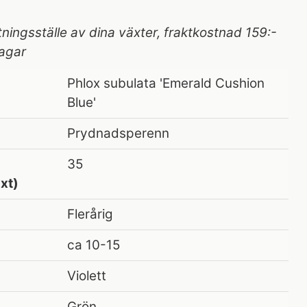
tningsställe av dina växter, fraktkostnad 159:-
agar
Phlox subulata 'Emerald Cushion
Blue'
Prydnadsperenn
35
xt)
Flerårig
ca 10-15
Violett
Grön