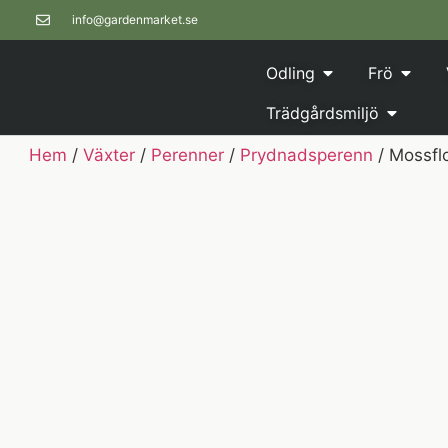
info@gardenmarket.se
Odling
Frö
Trädgårdsmiljö
Hem
/
Växter
/
Perenner
/
Prydnadsperenn
/ Mossflo