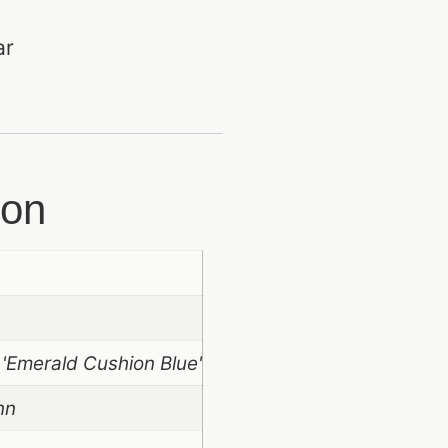
ar
ion
 'Emerald Cushion Blue'
nn