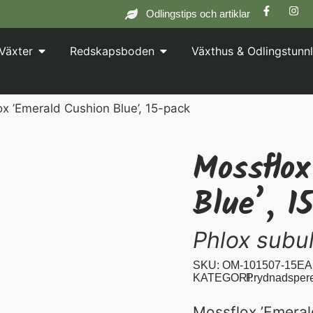
Odlingstips och artiklar
Växter
Redskapsboden
Växthus & Odlingstunnl
x ’Emerald Cushion Blue’, 15-pack
Mossflo
Blue’, 1
Phlox subul
SKU: OM-101507-15
EA
KATEGORI:
Prydnadsper
Mossflox ’Emeral