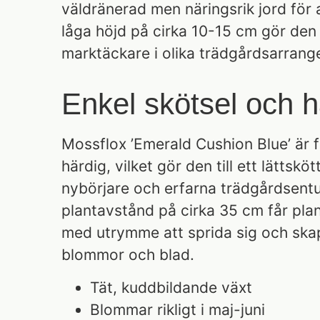
väldränerad men näringsrik jord för 
låga höjd på cirka 10-15 cm gör den
marktäckare i olika trädgårdsarran
Enkel skötsel och h
Mossflox ’Emerald Cushion Blue’ är 
härdig, vilket gör den till ett lättskö
nybörjare och erfarna trädgårdsentu
plantavstånd på cirka 35 cm får plant
med utrymme att sprida sig och ska
blommor och blad.
Tät, kuddbildande växt
Blommar rikligt i maj-juni