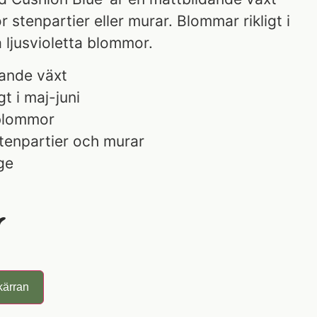
r stenpartier eller murar. Blommar rikligt i
 ljusvioletta blommor.
dande växt
t i maj-juni
 blommor
tenpartier och murar
ge
r
kärran