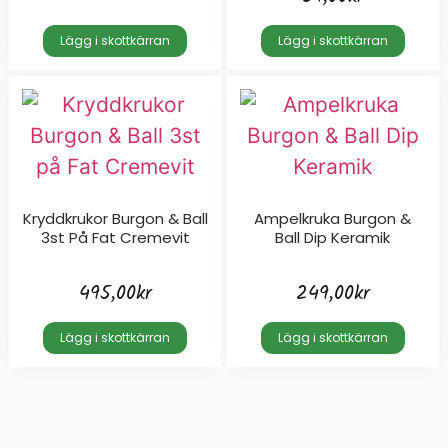
Lägg i skottkärran
Lägg i skottkärran
Kryddkrukor Burgon & Ball
Ampelkruka Burgon &
3st På Fat Cremevit
Ball Dip Keramik
495,00
kr
249,00
kr
Lägg i skottkärran
Lägg i skottkärran