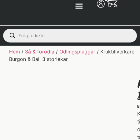
Hem
/
Så & förodla
/
Odlingspluggar
/ Kruktillverkare
Burgon & Ball 3 storlekar
S
K
K
t
o
t