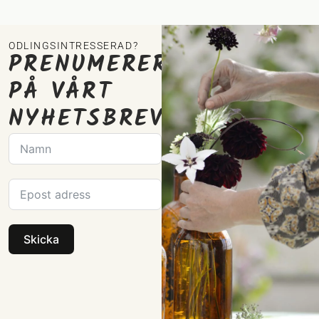
ODLINGSINTRESSERAD?
PRENUMERERA
PÅ VÅRT
NYHETSBREV
Skicka