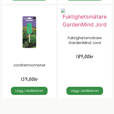
Fuktighetsmätare
GardenMind Jord
189,00
kr
Jordtermometer
159,00
kr
Lägg i skottkärran
Lägg i skottkärran