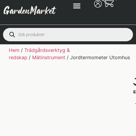
Hem
/
Trädgårdsverktyg &
redskap
/
Mätinstrument
/ Jordtermometer Utomhus
S
K