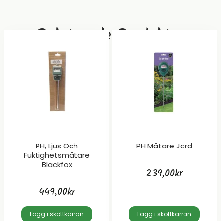
Relaterade Produkter
PH, Ljus Och
PH Mätare Jord
Fuktighetsmätare
Blackfox
239,00
kr
449,00
kr
Lägg i skottkärran
Lägg i skottkärran