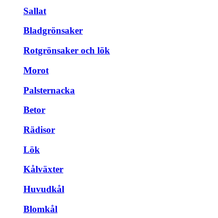
Sallat
Bladgrönsaker
Rotgrönsaker och lök
Morot
Palsternacka
Betor
Rädisor
Lök
Kålväxter
Huvudkål
Blomkål