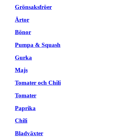
Grönsaksfröer
Ärtor
Bönor
Pumpa & Squash
Gurka
Majs
Tomater och Chili
Tomater
Paprika
Chili
Bladväxter