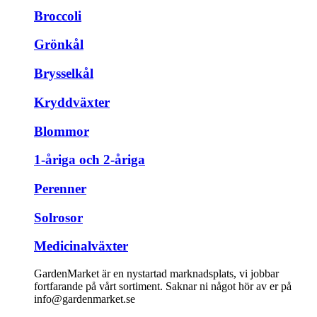
Broccoli
Grönkål
Brysselkål
Kryddväxter
Blommor
1-åriga och 2-åriga
Perenner
Solrosor
Medicinalväxter
GardenMarket är en nystartad marknadsplats, vi jobbar
fortfarande på vårt sortiment. Saknar ni något hör av er på
info@gardenmarket.se